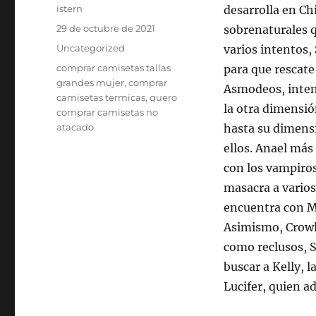
Autor
istern
desarrolla en Ch
Publicado
29 de octubre de 2021
sobrenaturales q
el
Categorías
Uncategorized
varios intentos,
Etiquetas
comprar camisetas tallas
para que rescate
grandes mujer
,
comprar
Asmodeos, intent
camisetas termicas
,
quero
la otra dimensió
comprar camisetas no
atacado
hasta su dimensi
ellos. Anael más
con los vampiros
masacra a varios
encuentra con Mi
Asimismo, Crowle
como reclusos, 
buscar a Kelly, 
Lucifer, quien a