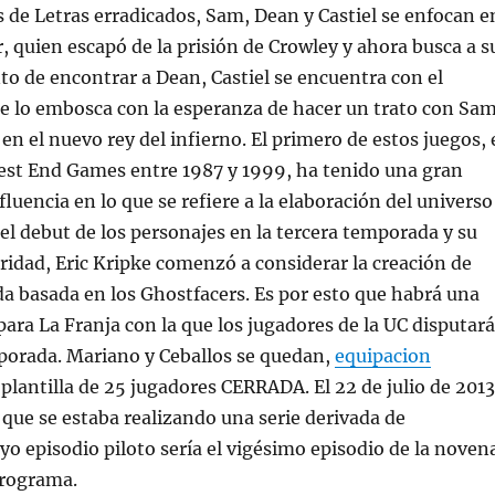
de Letras erradicados, Sam, Dean y Castiel se enfocan e
r, quien escapó de la prisión de Crowley y ahora busca a s
nto de encontrar a Dean, Castiel se encuentra con el
e lo embosca con la esperanza de hacer un trato con Sa
en el nuevo rey del infierno. El primero de estos juegos, 
est End Games entre 1987 y 1999, ha tenido una gran
luencia en lo que se refiere a la elaboración del universo
el debut de los personajes en la tercera temporada y su
ridad, Eric Kripke comenzó a considerar la creación de
da basada en los Ghostfacers. Es por esto que habrá una
ara La Franja con la que los jugadores de la UC disputar
porada. Mariano y Ceballos se quedan,
equipacion
plantilla de 25 jugadores CERRADA. El 22 de julio de 2013
ue se estaba realizando una serie derivada de
yo episodio piloto sería el vigésimo episodio de la noven
rograma.