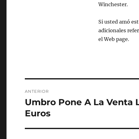
Winchester.
Si usted amó est
adicionales refe
el Web page.
Navegación
ANTERIOR
de
Umbro Pone A La Venta L
Entrada
anterior:
entradas
Euros