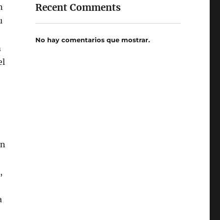
Recent Comments
n
u
No hay comentarios que mostrar.
m
el
án
,
a