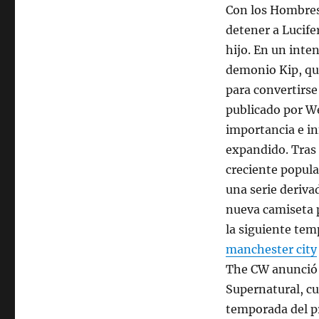
Con los Hombres 
detener a Lucife
hijo. En un inte
demonio Kip, qu
para convertirse 
publicado por W
importancia e inf
expandido. Tras 
creciente popula
una serie deriva
nueva camiseta p
la siguiente tem
manchester city
The CW anunció q
Supernatural, cu
temporada del p