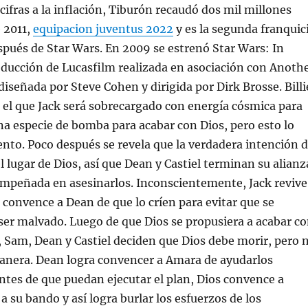
cifras a la inflación, Tiburón recaudó dos mil millones
 2011,
equipacion juventus 2022
y es la segunda franquic
pués de Star Wars. En 2009 se estrenó Star Wars: In
ducción de Lucasfilm realizada en asociación con Anoth
diseñada por Steve Cohen y dirigida por Dirk Brosse. Billi
n el que Jack será sobrecargado con energía cósmica para
na especie de bomba para acabar con Dios, pero esto lo
ento. Poco después se revela que la verdadera intención 
el lugar de Dios, así que Dean y Castiel terminan su alianz
 empeñada en asesinarlos. Inconscientemente, Jack revive
m convence a Dean de que lo críen para evitar que se
ser malvado. Luego de que Dios se propusiera a acabar c
, Sam, Dean y Castiel deciden que Dios debe morir, pero 
anera. Dean logra convencer a Amara de ayudarlos
ntes de que puedan ejecutar el plan, Dios convence a
a su bando y así logra burlar los esfuerzos de los