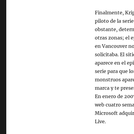
Finalmente, Krip
piloto de la seri
obstante, determ
otras zonas; el 
en Vancouver no 
solicitaba. El si
aparece en el ep
serie para que l
monstruos apare
marca y te prese
En enero de 200
web cuatro seman
Microsoft adquir
Live.