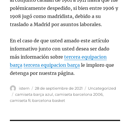
al conjunto catalán de 1901 a 1911 hasta que fue
polémicamente despedido, si bien entre 1906 y
1908 jugó como madridista, debido a su
traslado a Madrid por asuntos laborales.
En el caso de que usted amado este artículo
informativo junto con usted desea ser dado
más información sobre
tercera equipacion
barça
tercera equipacion barça
le imploro que
detenga por nuestra página.
Autor
Publicado
Categorías
istern
28 de septiembre de 2021
Uncategorized
el
Etiquetas
camiseta barça azul
,
camiseta barcelona 2006
,
camiseta fc barcelona basket
Navegación