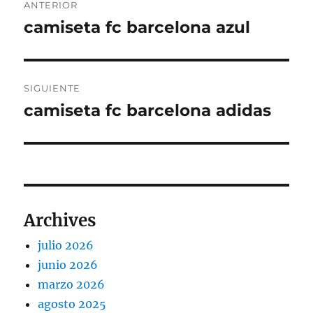
ANTERIOR
de
camiseta fc barcelona azul
Entrada
anterior:
entradas
SIGUIENTE
camiseta fc barcelona adidas
Entrada
siguiente:
Archives
julio 2026
junio 2026
marzo 2026
agosto 2025