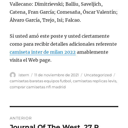
Vallecano: Dimitrievski; Balliu, Saveljich,
Catena, Fran García; Comesaña, Óscar Valentín;
Álvaro García, Trejo, Isi; Falcao.
Si usted amó este poste y usted ciertamente
como para recibir detalles adicionales referente
camiseta inter de milan 2022
amablemente
visita el Web page.
Autor
Publicado
Categorías
Etiqu
istern
11 de noviembre de 2021
Uncategorized
el
camisetas baratas equipos futbol
,
camisetas replicas levis
,
comprar camisetas nfl madrid
Navegación
ANTERIOR
de
Journal Of The West, 27 P
Entrada