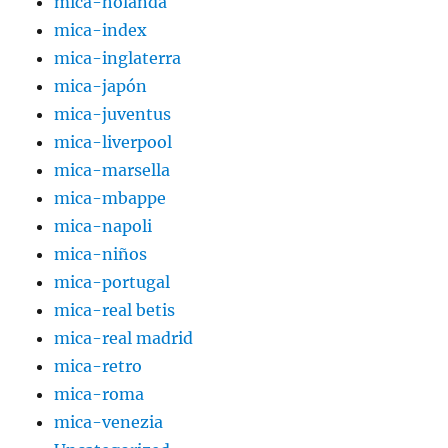
mica-holanda
mica-index
mica-inglaterra
mica-japón
mica-juventus
mica-liverpool
mica-marsella
mica-mbappe
mica-napoli
mica-niños
mica-portugal
mica-real betis
mica-real madrid
mica-retro
mica-roma
mica-venezia