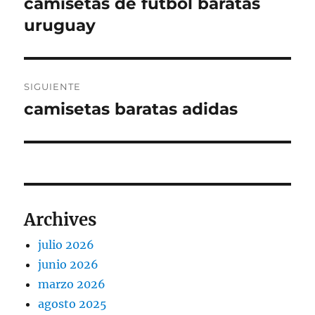
camisetas de futbol baratas
Entrada
anterior:
uruguay
entradas
SIGUIENTE
camisetas baratas adidas
Entrada
siguiente:
Archives
julio 2026
junio 2026
marzo 2026
agosto 2025