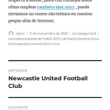
respecto a dónde, junto con consejos sobre
cómo emplear
camiseta ajax 2022
, puede
enviarnos un correo electrónico en nuestro
propio sitio de Internet.
Autor
Publicado
Categorías
Etiqu
istern
11 de noviembre de 2021
Uncategorized
el
camisetas baratas de futbol 2019
,
camisetas baratas levis
,
tallas equipaciones futbol niños
Navegación
ANTERIOR
de
Newcastle United Football
Entrada
anterior:
Club
entradas
SIGUIENTE