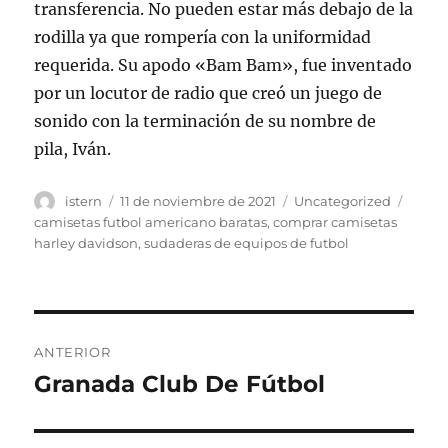
transferencia. No pueden estar más debajo de la
rodilla ya que rompería con la uniformidad
requerida. Su apodo «Bam Bam», fue inventado
por un locutor de radio que creó un juego de
sonido con la terminación de su nombre de
pila, Iván.
Autor
Publicado
Categorías
Etiqu
istern
11 de noviembre de 2021
Uncategorized
el
camisetas futbol americano baratas
,
comprar camisetas
harley davidson
,
sudaderas de equipos de futbol
Navegación
ANTERIOR
de
Granada Club De Fútbol
Entrada
anterior:
entradas