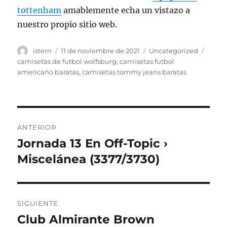
tottenham
amablemente echa un vistazo a
nuestro propio sitio web.
Autor
Publicado
Categorías
Etiqu
istern
11 de noviembre de 2021
Uncategorized
el
camisetas de futbol wolfsburg
,
camisetas futbol
americano baratas
,
camisetas tommy jeans baratas
Navegación
ANTERIOR
de
Jornada 13 En Off-Topic ›
Entrada
anterior:
Miscelánea (3377/3730)
entradas
SIGUIENTE
Club Almirante Brown
Entrada