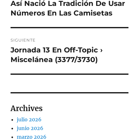
de
Así Nació La Tradición De Usar
Entrada
anterior:
Números En Las Camisetas
entradas
SIGUIENTE
Jornada 13 En Off-Topic ›
Entrada
siguiente:
Miscelánea (3377/3730)
Archives
julio 2026
junio 2026
marzo 2026