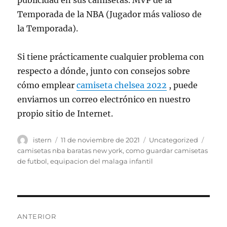
publicidad en sus camisetas. MVP de la
Temporada de la NBA (Jugador más valioso de
la Temporada).
Si tiene prácticamente cualquier problema con
respecto a dónde, junto con consejos sobre
cómo emplear
camiseta chelsea 2022
, puede
enviarnos un correo electrónico en nuestro
propio sitio de Internet.
Autor
Publicado
Categorías
Etiqu
istern
11 de noviembre de 2021
Uncategorized
el
camisetas nba baratas new york
,
como guardar camisetas
de futbol
,
equipacion del malaga infantil
Navegación
ANTERIOR