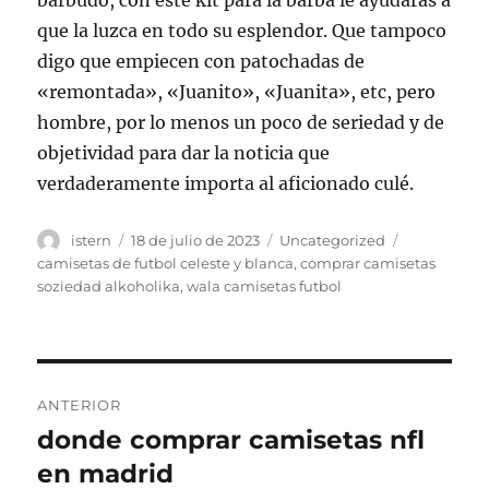
barbudo, con este kit para la barba le ayudarás a
que la luzca en todo su esplendor. Que tampoco
digo que empiecen con patochadas de
«remontada», «Juanito», «Juanita», etc, pero
hombre, por lo menos un poco de seriedad y de
objetividad para dar la noticia que
verdaderamente importa al aficionado culé.
Autor
Publicado
Categorías
Etiquetas
istern
18 de julio de 2023
Uncategorized
el
camisetas de futbol celeste y blanca
,
comprar camisetas
soziedad alkoholika
,
wala camisetas futbol
Navegación
ANTERIOR
de
donde comprar camisetas nfl
Entrada
anterior:
en madrid
entradas