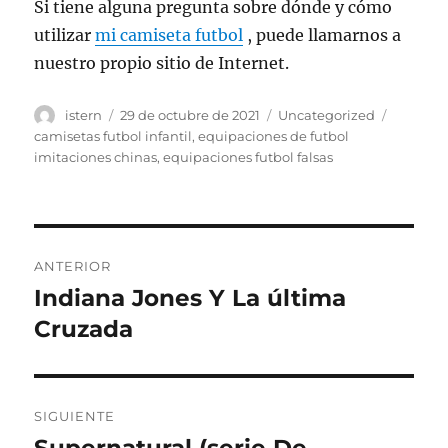
Si tiene alguna pregunta sobre dónde y cómo
utilizar
mi camiseta futbol
, puede llamarnos a
nuestro propio sitio de Internet.
Autor
Publicado
Categorías
Etiquet
istern
29 de octubre de 2021
Uncategorized
el
camisetas futbol infantil
,
equipaciones de futbol
imitaciones chinas
,
equipaciones futbol falsas
Navegación
ANTERIOR
de
Indiana Jones Y La última
Entrada
anterior:
Cruzada
entradas
SIGUIENTE
Entrada