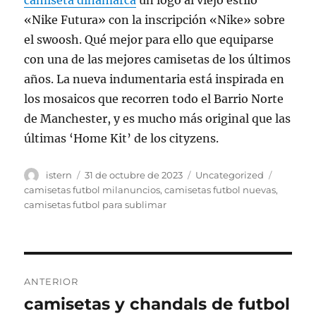
camiseta dinamarca
un logo al viejo estilo
«Nike Futura» con la inscripción «Nike» sobre
el swoosh. Qué mejor para ello que equiparse
con una de las mejores camisetas de los últimos
años. La nueva indumentaria está inspirada en
los mosaicos que recorren todo el Barrio Norte
de Manchester, y es mucho más original que las
últimas ‘Home Kit’ de los cityzens.
Autor
Publicado
Categorías
Etiqueta
istern
31 de octubre de 2023
Uncategorized
el
camisetas futbol milanuncios
,
camisetas futbol nuevas
,
camisetas futbol para sublimar
Navegación
ANTERIOR
de
camisetas y chandals de futbol
Entrada