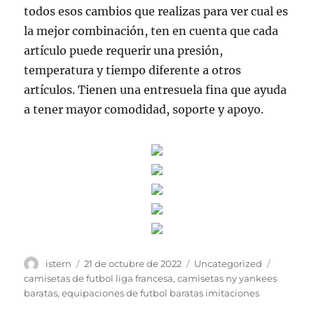
todos esos cambios que realizas para ver cual es
la mejor combinación, ten en cuenta que cada
artículo puede requerir una presión,
temperatura y tiempo diferente a otros
artículos. Tienen una entresuela fina que ayuda
a tener mayor comodidad, soporte y apoyo.
Autor
Publicado
Categorías
Etiqueta
istern
21 de octubre de 2022
Uncategorized
el
camisetas de futbol liga francesa
,
camisetas ny yankees
baratas
,
equipaciones de futbol baratas imitaciones