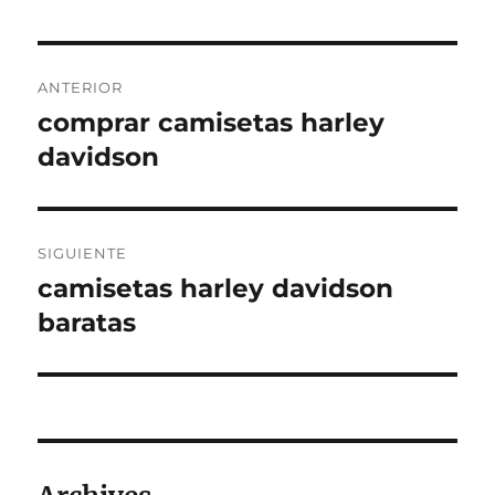
Navegación
ANTERIOR
de
comprar camisetas harley
Entrada
anterior:
davidson
entradas
SIGUIENTE
camisetas harley davidson
Entrada
siguiente:
baratas