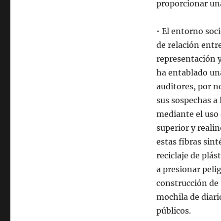
proporcionar una
• El entorno soc
de relación entre
representación 
ha entablado un
auditores, por n
sus sospechas a 
mediante el uso 
superior y reali
estas fibras sint
reciclaje de plá
a presionar peli
construcción de
mochila de diario
públicos.