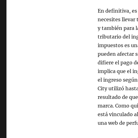
En definitiva, e
necesites llevar
y también para 
tributario del i
impuestos es una
pueden afectar se
difiere el pago d
implica que el 
el ingreso segú
City utilizó ha
resultado de que
marca. Como quiz
está vinculado a
una web de perf