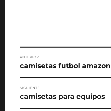
Navegación
ANTERIOR
de
camisetas futbol amazon
Entrada
anterior:
entradas
SIGUIENTE
camisetas para equipos
Entrada
siguiente: