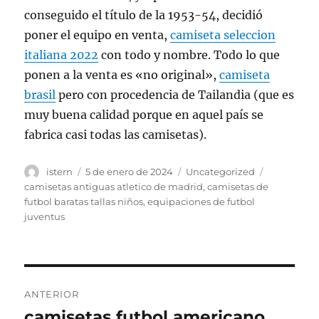
conseguido el título de la 1953-54, decidió
poner el equipo en venta,
camiseta seleccion
italiana 2022
con todo y nombre. Todo lo que
ponen a la venta es «no original»,
camiseta
brasil
pero con procedencia de Tailandia (que es
muy buena calidad porque en aquel país se
fabrica casi todas las camisetas).
Autor
Publicado
Categorías
Etiquetas
istern
5 de enero de 2024
Uncategorized
el
camisetas antiguas atletico de madrid
,
camisetas de
futbol baratas tallas niños
,
equipaciones de futbol
juventus
Navegación
ANTERIOR
de
camisetas futbol americano
Entrada