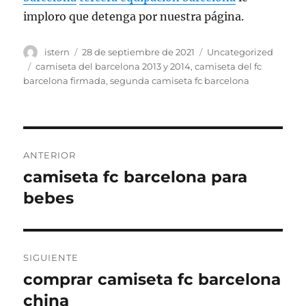
imploro que detenga por nuestra página.
Autor
Publicado
Categorías
istern
28 de septiembre de 2021
Uncategorized
el
Etiquetas
camiseta del barcelona 2013 y 2014
,
camiseta del fc
barcelona firmada
,
segunda camiseta fc barcelona
Navegación
ANTERIOR
de
camiseta fc barcelona para
Entrada
anterior:
bebes
entradas
SIGUIENTE
comprar camiseta fc barcelona
Entrada
siguiente:
china