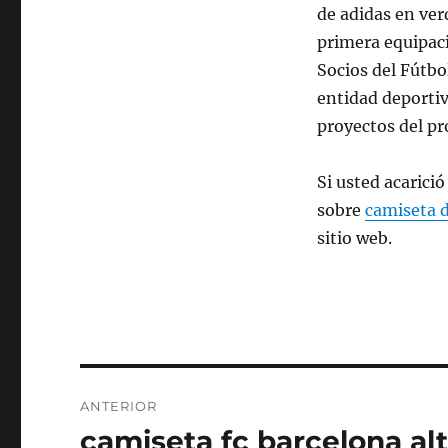
de adidas en ver
primera equipaci
Socios del Fútbo
entidad deportiva
proyectos del pr
Si usted acarici
sobre
camiseta d
sitio web.
Navegación
ANTERIOR
de
camiseta fc barcelona al
Entrada