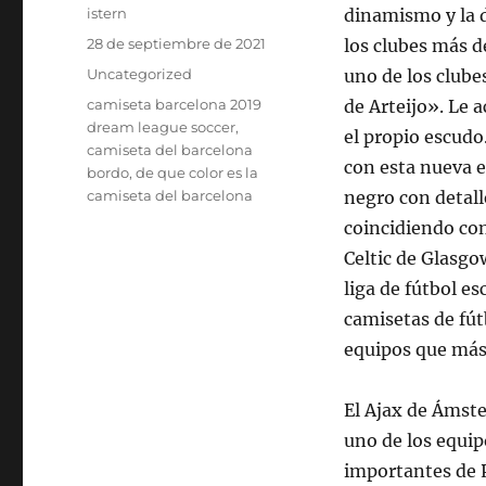
Autor
istern
dinamismo y la d
Publicado
28 de septiembre de 2021
los clubes más d
el
Categorías
Uncategorized
uno de los clube
Etiquetas
camiseta barcelona 2019
de Arteijo». Le 
dream league soccer
,
el propio escudo
camiseta del barcelona
con esta nueva e
bordo
,
de que color es la
camiseta del barcelona
negro con detall
coincidiendo con 
Celtic de Glasgo
liga de fútbol es
camisetas de fú
equipos que más 
El Ajax de Ámst
uno de los equi
importantes de P