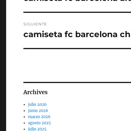
anterior:
entradas
SIGUIENTE
camiseta fc barcelona ch
Entrada
siguiente:
Archives
julio 2026
junio 2026
marzo 2026
agosto 2025
julio 2025