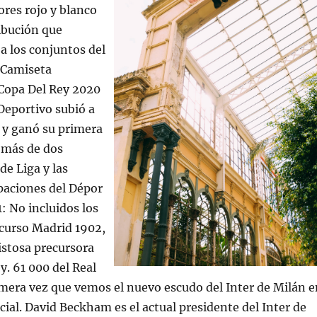
ores rojo y blanco
ibución que
a los conjuntos del
 Camiseta
 Copa Del Rey 2020
l Deportivo subió a
 y ganó su primera
emás de dos
e Liga y las
paciones del Dépor
: No incluidos los
ncurso Madrid 1902,
stosa precursora
y. 61 000 del Real
imera vez que vemos el nuevo escudo del Inter de Milán e
cial. David Beckham es el actual presidente del Inter de