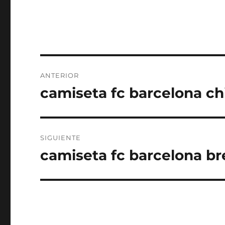
Navegación
ANTERIOR
de
camiseta fc barcelona ch
Entrada
anterior:
entradas
SIGUIENTE
camiseta fc barcelona b
Entrada
siguiente: