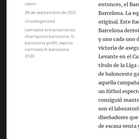
Autor
istern
entonces, el Bar
Publicado
28 de septiembre de 2021
Barcelona. La eq
el
Categorías
Uncategorized
original. Este fu
Etiquetas
camiseta entrenamiento
Barcelona derrot
champions barcelona
,
fc
y uno cada uno d
barcelona profit
,
replica
victoria de asegu
camiseta fc barcelona
2020
Levante en el Cam
título de la Lig
de baloncesto ga
aquella campaña
un fútbol espect
consiguió manten
son el laboratori
diseñadores que 
de escasa venta 