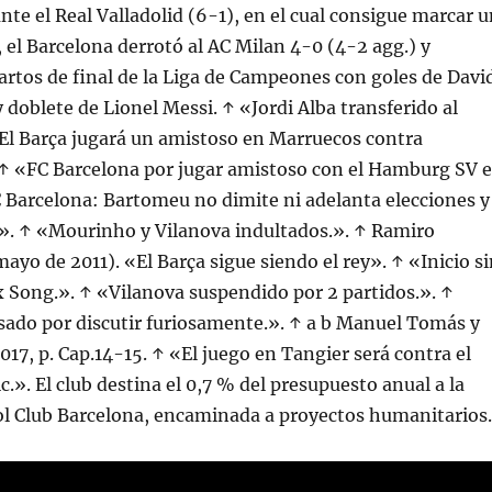
ante el Real Valladolid (6-1), en el cual consigue marcar 
, el Barcelona derrotó al AC Milan 4-0 (4-2 agg.) y
Cuartos de final de la Liga de Campeones con goles de Davi
 y doblete de Lionel Messi. ↑ «Jordi Alba transferido al
El Barça jugará un amistoso en Marruecos contra
 ↑ «FC Barcelona por jugar amistoso con el Hamburg SV e
C Barcelona: Bartomeu no dimite ni adelanta elecciones y
n». ↑ «Mourinho y Vilanova indultados.». ↑ Ramiro
mayo de 2011). «El Barça sigue siendo el rey». ↑ «Inicio s
x Song.». ↑ «Vilanova suspendido por 2 partidos.». ↑
sado por discutir furiosamente.». ↑ a b Manuel Tomás y
017, p. Cap.14-15. ↑ «El juego en Tangier será contra el
c.». El club destina el 0,7 % del presupuesto anual a la
l Club Barcelona, encaminada a proyectos humanitarios.