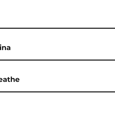
ina
reathe