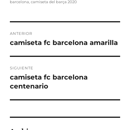
barcelona
,
camiseta del barça 2020
Navegación
ANTERIOR
de
camiseta fc barcelona amarilla
Entrada
anterior:
entradas
SIGUIENTE
camiseta fc barcelona
Entrada
siguiente:
centenario