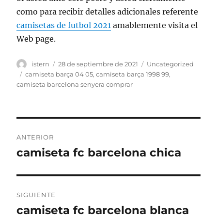
como para recibir detalles adicionales referente
camisetas de futbol 2021
amablemente visita el
Web page.
Autor
Publicado
Categorías
istern
28 de septiembre de 2021
Uncategorized
el
Etiquetas
camiseta barça 04 05
,
camiseta barça 1998 99
,
camiseta barcelona senyera comprar
Navegación
ANTERIOR
de
camiseta fc barcelona chica
Entrada
anterior:
entradas
SIGUIENTE
camiseta fc barcelona blanca
Entrada