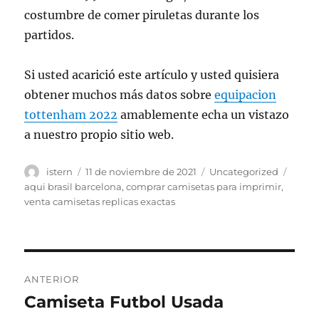
costumbre de comer piruletas durante los
partidos.
Si usted acarició este artículo y usted quisiera
obtener muchos más datos sobre
equipacion
tottenham 2022
amablemente echa un vistazo
a nuestro propio sitio web.
Autor
Publicado
Categorías
Etiqu
istern
11 de noviembre de 2021
Uncategorized
el
aqui brasil barcelona
,
comprar camisetas para imprimir
,
venta camisetas replicas exactas
Navegación
ANTERIOR
de
Camiseta Futbol Usada
Entrada