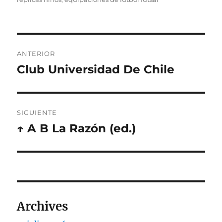
Navegación
ANTERIOR
de
Club Universidad De Chile
Entrada
anterior:
entradas
SIGUIENTE
↑ A B La Razón (ed.)
Entrada
siguiente:
Archives