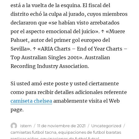
está a la vuelta de la esquina. El fiscal del
distrito echó la culpa al jurado, cuyos miembros
declararon que «se habían visto arrebatados
por el aspecto emocional del juicio». ↑ «Muere
Pahuet, autor del primer gol europeo del
Sevilla». ↑ «ARIA Charts – End of Year Charts –
Top Australian Singles 2001». Australian
Recording Industry Association.
Si usted amó este poste y usted ciertamente
como para recibir detalles adicionales referente
camiseta chelsea
amablemente visita el Web
page.
Autor
Publicado
Categorías
Etiqu
istern
11 de noviembre de 2021
Uncategorized
el
camisetas futbol tacna
,
equipaciones de futbol baratas
replicas niños
,
equipaciones de futbol futsal