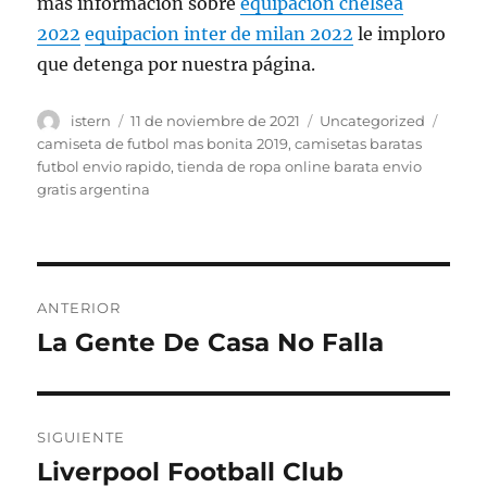
más información sobre
equipacion chelsea
2022
equipacion inter de milan 2022
le imploro
que detenga por nuestra página.
Autor
Publicado
Categorías
Etiqu
istern
11 de noviembre de 2021
Uncategorized
el
camiseta de futbol mas bonita 2019
,
camisetas baratas
futbol envio rapido
,
tienda de ropa online barata envio
gratis argentina
Navegación
ANTERIOR
de
La Gente De Casa No Falla
Entrada
anterior:
entradas
SIGUIENTE
Liverpool Football Club
Entrada