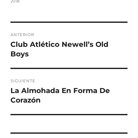
2018
Navegación
ANTERIOR
de
Club Atlético Newell’s Old
Entrada
anterior:
Boys
entradas
SIGUIENTE
La Almohada En Forma De
Entrada
siguiente:
Corazón