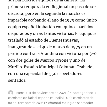
sus partidos los equipos de la cantera. La
primera temporada en Regional no pasa de ser
discreta, pero en la segunda la marcha es
imparable acabando el año de 1975 como único
equipo español imbatido con quince partidos
disputados y otras tantas victorias. El equipo se
trasladó al estadio de Fuentesnuevas,
inaugurándose el 30 de marzo de 1975 en un
partido contra la Arandina con victoria por 3-0
con dos goles de Marcos Tyrone y uno de
Murillo. Estadio Municipal Colomán Trabado,
con una capacidad de 550 espectadores
sentados.
Autor
Publicado
Categorías
Etiqu
istern
11 de noviembre de 2021
Uncategorized
el
camiseta de futbol españa mundial 2010
,
camisetas de
futbol temporada 2016 17
,
chandal racing de santander