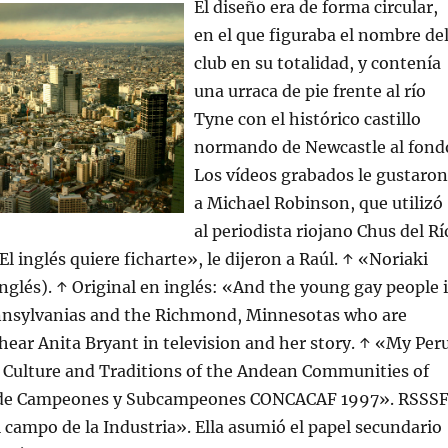
El diseño era de forma circular,
en el que figuraba el nombre de
club en su totalidad, y contenía
una urraca de pie frente al río
Tyne con el histórico castillo
normando de Newcastle al fond
Los vídeos grabados le gustaron
a Michael Robinson, que utilizó
al periodista riojano Chus del Rí
l inglés quiere ficharte», le dijeron a Raúl. ↑ «Noriaki
glés). ↑ Original en inglés: «And the young gay people 
nnsylvanias and the Richmond, Minnesotas who are
ear Anita Bryant in television and her story. ↑ «My Per
e Culture and Traditions of the Andean Communities of
 de Campeones y Subcampeones CONCACAF 1997». RSSSF
 campo de la Industria». Ella asumió el papel secundario