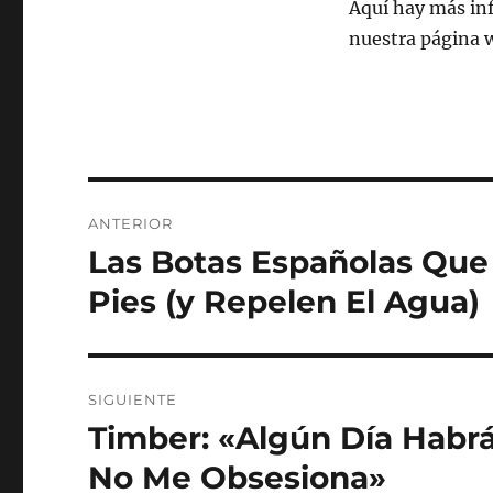
Aquí hay más in
nuestra página 
Navegación
ANTERIOR
de
Las Botas Españolas Que
Entrada
anterior:
entradas
Pies (y Repelen El Agua)
SIGUIENTE
Timber: «Algún Día Habr
Entrada
siguiente:
No Me Obsesiona»