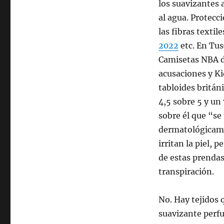
los suavizantes 
al agua. Protecc
las fibras textil
2022
etc. En Tu
Camisetas NBA d
acusaciones y K
tabloides britán
4,5 sobre 5 y un
sobre él que “se
dermatológicame
irritan la piel, 
de estas prendas
transpiración.
No. Hay tejidos 
suavizante perf