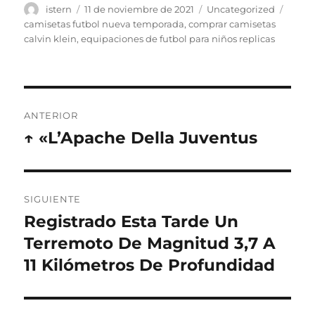
Autor
Publicado
Categorías
Etiqu
istern
11 de noviembre de 2021
Uncategorized
el
camisetas futbol nueva temporada
,
comprar camisetas
calvin klein
,
equipaciones de futbol para niños replicas
Navegación
ANTERIOR
de
↑ «L’Apache Della Juventus
Entrada
anterior:
entradas
SIGUIENTE
Registrado Esta Tarde Un
Entrada
siguiente:
Terremoto De Magnitud 3,7 A
11 Kilómetros De Profundidad