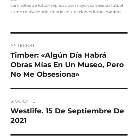
el
camisetas de futbol replicas por mayor
,
camisetas futbol
zurdo malviviendo
,
tienda equipaciones futbol madrid
Navegación
ANTERIOR
de
Timber: «Algún Día Habrá
Entrada
anterior:
Obras Mías En Un Museo, Pero
entradas
No Me Obsesiona»
SIGUIENTE
Westlife. 15 De Septiembre De
Entrada
siguiente:
2021