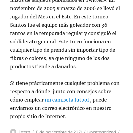
falsos de saqueos publicados en Twitter». En
noviembre de 2005 y marzo de 2006 se llevó el
Jugador del Mes en el Este. En este torneo
Santos fue el equipo más goleador con 36
tantos en la temporada regular y consiguió el
subliderato general. Este truco funciona en
cualquier tipo de prenda sin importar tipo de
fibras o colores, ya que ninguno de los dos
productos tiende a dañarlos.
Si tiene prácticamente cualquier problema con
respecto a dónde, junto con consejos sobre
cómo emplear
mi camiseta futbol
, puede
enviarnos un correo electrónico en nuestro
propio sitio de Internet.
Autor
Publicado
Categorías
Etiqu
istern
11 de noviembre de 2021
Uncategorized