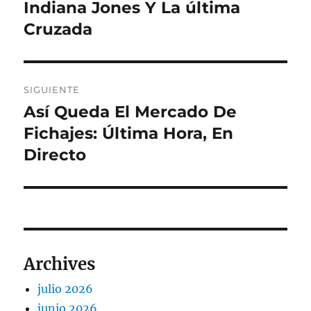
de
Indiana Jones Y La última
Entrada
anterior:
Cruzada
entradas
SIGUIENTE
Así Queda El Mercado De
Entrada
siguiente:
Fichajes: Última Hora, En
Directo
Archives
julio 2026
junio 2026