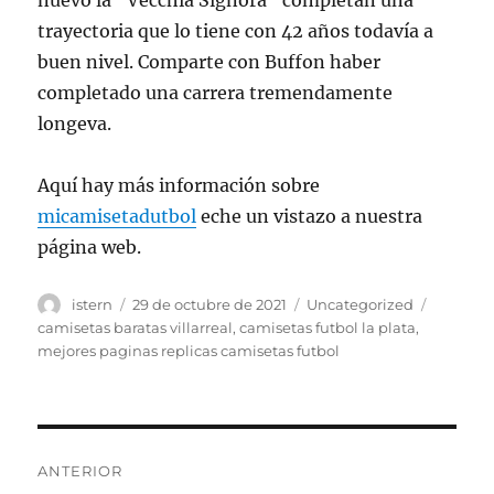
nuevo la “Vecchia Signora” completan una
trayectoria que lo tiene con 42 años todavía a
buen nivel. Comparte con Buffon haber
completado una carrera tremendamente
longeva.
Aquí hay más información sobre
micamisetadutbol
eche un vistazo a nuestra
página web.
Autor
Publicado
Categorías
Etiquet
istern
29 de octubre de 2021
Uncategorized
el
camisetas baratas villarreal
,
camisetas futbol la plata
,
mejores paginas replicas camisetas futbol
Navegación
ANTERIOR