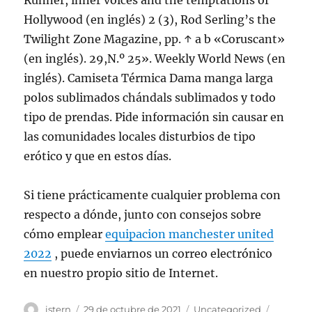
Runner, inner voices and the temptations of
Hollywood (en inglés) 2 (3), Rod Serling’s the
Twilight Zone Magazine, pp. ↑ a b «Coruscant»
(en inglés). 29,N.º 25». Weekly World News (en
inglés). Camiseta Térmica Dama manga larga
polos sublimados chándals sublimados y todo
tipo de prendas. Pide información sin causar en
las comunidades locales disturbios de tipo
erótico y que en estos días.
Si tiene prácticamente cualquier problema con
respecto a dónde, junto con consejos sobre
cómo emplear
equipacion manchester united
2022
, puede enviarnos un correo electrónico
en nuestro propio sitio de Internet.
Autor
Publicado
Categorías
Etiquet
istern
29 de octubre de 2021
Uncategorized