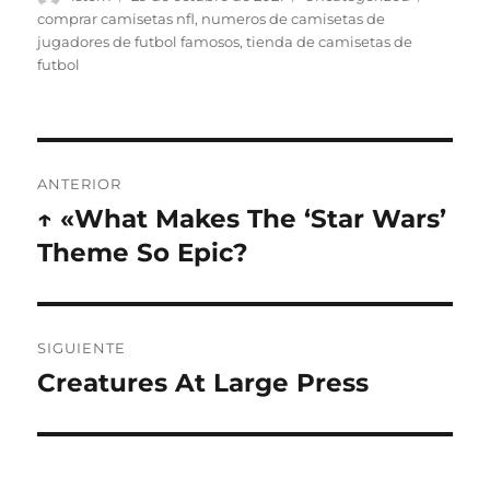
el
comprar camisetas nfl
,
numeros de camisetas de
jugadores de futbol famosos
,
tienda de camisetas de
futbol
Navegación
ANTERIOR
de
↑ «What Makes The ‘Star Wars’
Entrada
anterior:
Theme So Epic?
entradas
SIGUIENTE
Creatures At Large Press
Entrada
siguiente: