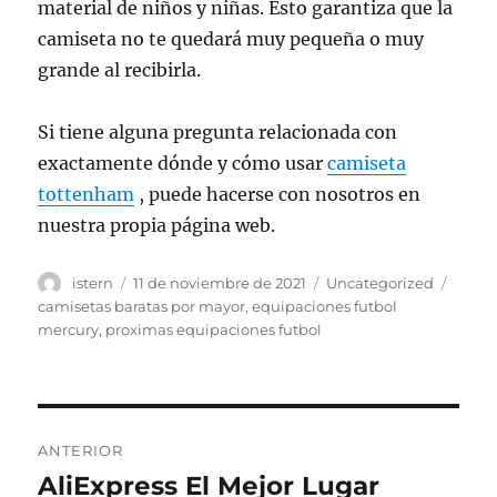
material de niños y niñas. Esto garantiza que la
camiseta no te quedará muy pequeña o muy
grande al recibirla.
Si tiene alguna pregunta relacionada con
exactamente dónde y cómo usar
camiseta
tottenham
, puede hacerse con nosotros en
nuestra propia página web.
Autor
Publicado
Categorías
Etiqu
istern
11 de noviembre de 2021
Uncategorized
el
camisetas baratas por mayor
,
equipaciones futbol
mercury
,
proximas equipaciones futbol
Navegación
ANTERIOR
de
AliExpress El Mejor Lugar
Entrada