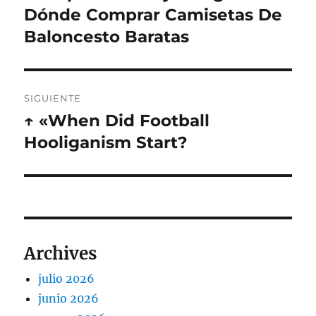
anterior:
Dónde Comprar Camisetas De
entradas
Baloncesto Baratas
SIGUIENTE
↑ «When Did Football
Entrada
siguiente:
Hooliganism Start?
Archives
julio 2026
junio 2026