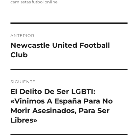
camisetas futbol online
Navegación
ANTERIOR
de
Newcastle United Football
Entrada
anterior:
Club
entradas
SIGUIENTE
El Delito De Ser LGBTI:
Entrada
siguiente:
«Vinimos A España Para No
Morir Asesinados, Para Ser
Libres»