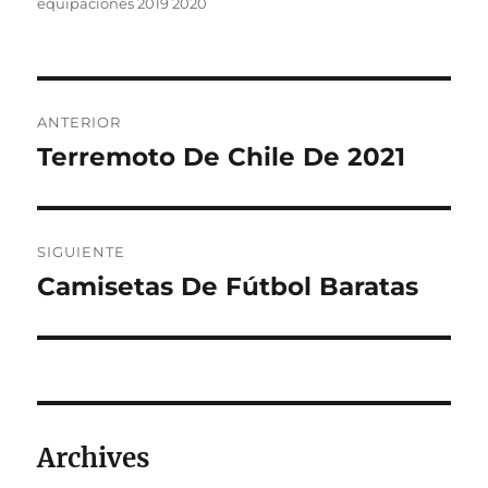
equipaciones 2019 2020
Navegación
ANTERIOR
de
Terremoto De Chile De 2021
Entrada
anterior:
entradas
SIGUIENTE
Camisetas De Fútbol Baratas
Entrada
siguiente:
Archives