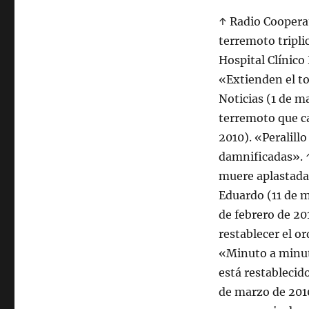
↑ Radio Cooperat
terremoto tripli
Hospital Clínico
«Extienden el t
Noticias (1 de 
terremoto que ca
2010). «Peralill
damnificadas». ↑
muere aplastada 
Eduardo (11 de m
de febrero de 20
restablecer el o
«Minuto a minut
está restablecid
de marzo de 201