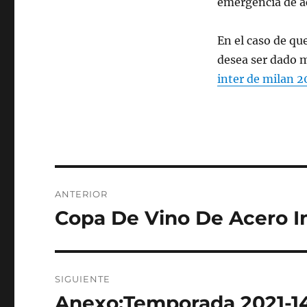
emergencia de a
En el caso de qu
desea ser dado 
inter de milan 
Navegación
ANTERIOR
de
Copa De Vino De Acero I
Entrada
anterior:
entradas
SIGUIENTE
Anexo:Temporada 2021-14
Entrada