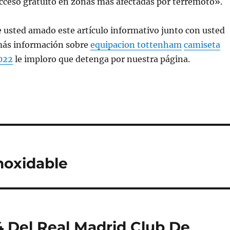
cceso gratuito en zonas más afectadas por terremoto».
e usted amado este artículo informativo junto con usted
más información sobre
equipacion tottenham
camiseta
2022
le imploro que detenga por nuestra página.
noxidable
 Del Real Madrid Club De