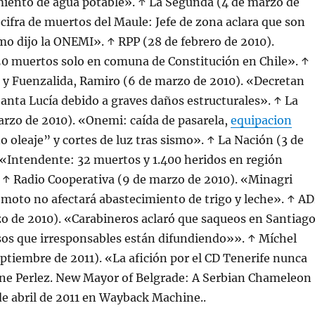
miento de agua potable». ↑ La Segunda (4 de marzo de
 cifra de muertos del Maule: Jefe de zona aclara que son
mo dijo la ONEMI». ↑ RPP (28 de febrero de 2010).
0 muertos solo en comuna de Constitución en Chile». ↑
 y Fuenzalida, Ramiro (6 de marzo de 2010). «Decretan
 Santa Lucía debido a graves daños estructurales». ↑ La
arzo de 2010). «Onemi: caída de pasarela,
equipacion
oleaje” y cortes de luz tras sismo». ↑ La Nación (3 de
 «Intendente: 32 muertos y 1.400 heridos en región
 ↑ Radio Cooperativa (9 de marzo de 2010). «Minagri
emoto no afectará abastecimiento de trigo y leche». ↑ A
o de 2010). «Carabineros aclaró que saqueos en Santiag
sos que irresponsables están difundiendo»». ↑ Míchel
ptiembre de 2011). «La afición por el CD Tenerife nunca
ane Perlez. New Mayor of Belgrade: A Serbian Chameleon
de abril de 2011 en Wayback Machine..