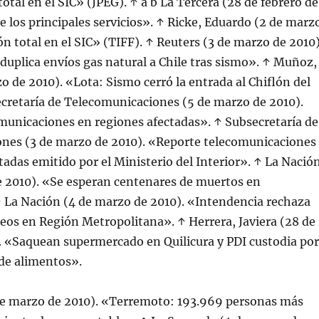
otal en el SIC» (JPEG). ↑ a b La Tercera (28 de febrero de
e los principales servicios». ↑ Ricke, Eduardo (2 de marz
n total en el SIC» (TIFF). ↑ Reuters (3 de marzo de 2010)
duplica envíos gas natural a Chile tras sismo». ↑ Muñoz,
o de 2010). «Lota: Sismo cerró la entrada al Chiflón del
cretaría de Telecomunicaciones (5 de marzo de 2010).
municaciones en regiones afectadas». ↑ Subsecretaría de
nes (3 de marzo de 2010). «Reporte telecomunicaciones
tadas emitido por el Ministerio del Interior». ↑ La Nació
e 2010). «Se esperan centenares de muertos en
↑ La Nación (4 de marzo de 2010). «Intendencia rechaza
eos en Región Metropolitana». ↑ Herrera, Javiera (28 de
. «Saquean supermercado en Quilicura y PDI custodia por
 de alimentos».
de marzo de 2010). «Terremoto: 193.969 personas más