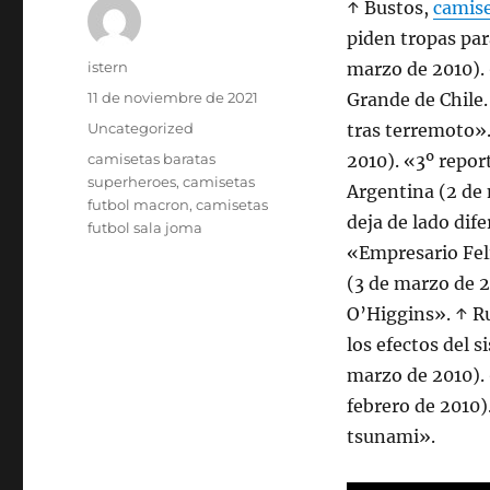
↑ Bustos,
camise
piden tropas par
Autor
istern
marzo de 2010).
Publicado
11 de noviembre de 2021
Grande de Chile.
el
Categorías
Uncategorized
tras terremoto».
Etiquetas
camisetas baratas
2010). «3º report
superheroes
,
camisetas
Argentina (2 de 
futbol macron
,
camisetas
deja de lado dif
futbol sala joma
«Empresario Fel
(3 de marzo de 2
O’Higgins». ↑ Ru
los efectos del s
marzo de 2010). 
febrero de 2010)
tsunami».