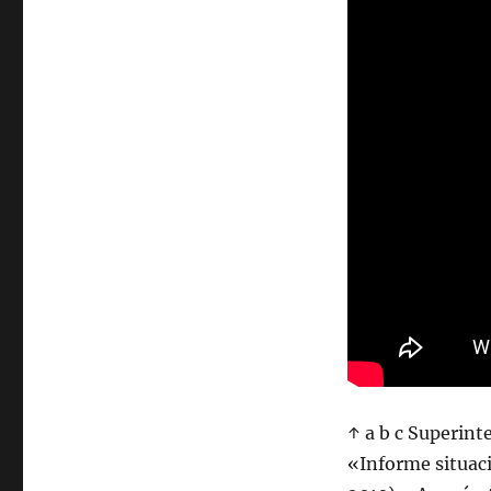
↑ a b c Superint
«Informe situaci