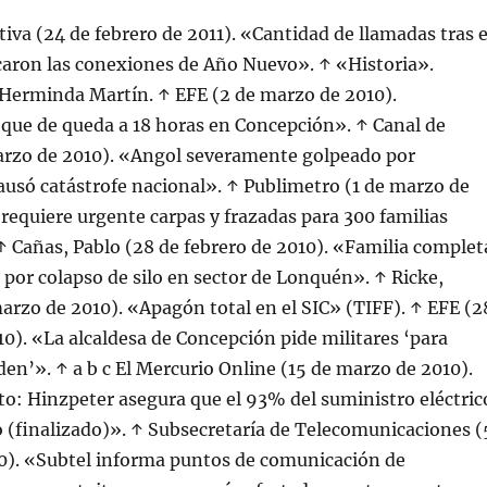
iva (24 de febrero de 2011). «Cantidad de llamadas tras e
caron las conexiones de Año Nuevo». ↑ «Historia».
 Herminda Martín. ↑ EFE (2 de marzo de 2010).
oque de queda a 18 horas en Concepción». ↑ Canal de
marzo de 2010). «Angol severamente golpeado por
usó catástrofe nacional». ↑ Publimetro (1 de marzo de
o requiere urgente carpas y frazadas para 300 familias
 Cañas, Pablo (28 de febrero de 2010). «Familia complet
por colapso de silo en sector de Lonquén». ↑ Ricke,
arzo de 2010). «Apagón total en el SIC» (TIFF). ↑ EFE (2
10). «La alcaldesa de Concepción pide militares ‘para
rden’». ↑ a b c El Mercurio Online (15 de marzo de 2010).
o: Hinzpeter asegura que el 93% del suministro eléctric
o (finalizado)». ↑ Subsecretaría de Telecomunicaciones (
0). «Subtel informa puntos de comunicación de