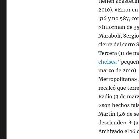
tienen abasteci
2010). «Error en
316 y no 587, co
«Informan de 35
Marabolí, Sergio
cierre del cerro
Tercera (11 de m
chelsea
“pequeño 
marzo de 2010).
Metropolitana».
recalcó que terr
Radio (3 de marz
«son hechos fal
Martín (26 de se
desciende». ↑ J
Archivado el 16 