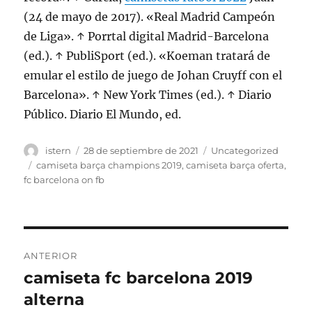
(24 de mayo de 2017). «Real Madrid Campeón
de Liga». ↑ Porrtal digital Madrid-Barcelona
(ed.). ↑ PubliSport (ed.). «Koeman tratará de
emular el estilo de juego de Johan Cruyff con el
Barcelona». ↑ New York Times (ed.). ↑ Diario
Público. Diario El Mundo, ed.
Autor
Publicado
Categorías
istern
28 de septiembre de 2021
Uncategorized
el
Etiquetas
camiseta barça champions 2019
,
camiseta barça oferta
,
fc barcelona on fb
Navegación
ANTERIOR
de
camiseta fc barcelona 2019
Entrada
anterior:
alterna
entradas