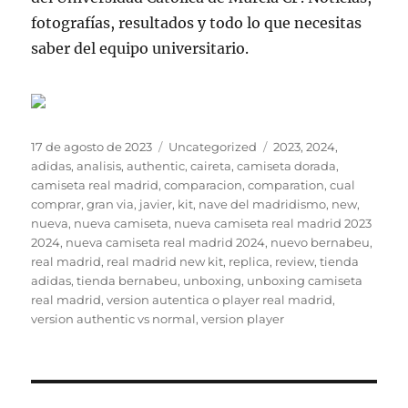
fotografías, resultados y todo lo que necesitas
saber del equipo universitario.
Publicado
Categorías
Etiquetas
17 de agosto de 2023
Uncategorized
2023
,
2024
,
el
adidas
,
analisis
,
authentic
,
caireta
,
camiseta dorada
,
camiseta real madrid
,
comparacion
,
comparation
,
cual
comprar
,
gran via
,
javier
,
kit
,
nave del madridismo
,
new
,
nueva
,
nueva camiseta
,
nueva camiseta real madrid 2023
2024
,
nueva camiseta real madrid 2024
,
nuevo bernabeu
,
real madrid
,
real madrid new kit
,
replica
,
review
,
tienda
adidas
,
tienda bernabeu
,
unboxing
,
unboxing camiseta
real madrid
,
version autentica o player real madrid
,
version authentic vs normal
,
version player