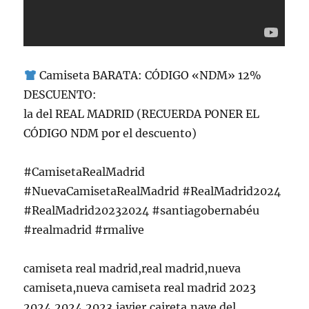
Camiseta BARATA: CÓDIGO «NDM» 12%
DESCUENTO:
la del REAL MADRID (RECUERDA PONER EL
CÓDIGO NDM por el descuento)
#CamisetaRealMadrid
#NuevaCamisetaRealMadrid #RealMadrid2024
#RealMadrid20232024 #santiagobernabéu
#realmadrid #rmalive
camiseta real madrid,real madrid,nueva
camiseta,nueva camiseta real madrid 2023
2024,2024,2023,javier,caireta,nave del