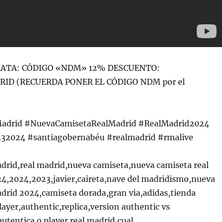
RATA: CÓDIGO «NDM» 12% DESCUENTO:
DRID (RECUERDA PONER EL CÓDIGO NDM por el
adrid #NuevaCamisetaRealMadrid #RealMadrid2024
32024 #santiagobernabéu #realmadrid #rmalive
adrid,real madrid,nueva camiseta,nueva camiseta real
4,2024,2023,javier,caireta,nave del madridismo,nueva
adrid 2024,camiseta dorada,gran via,adidas,tienda
layer,authentic,replica,version authentic vs
utentica o player real madrid,cual