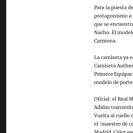
Para la puesta d
protagonismo a c
que se encuentra
Nacho. El model
Carmona.
La camiseta ya es
Camiseta Authen
Primera Equipac
modelo de porter
Oficial: el Real
Adidas transmite
Vuelta al cuello
el ‘maestro de c
Madrid. Color es