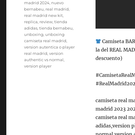
madrid 2024
,
nuevo
bernabeu
,
real madrid
,
real madrid new kit
,
replica
,
review
,
tienda
adidas
,
tienda bernabeu
,
unboxing
,
unboxing
camiseta real madrid
,
Camiseta BA
version autentica o player
la del REAL MA
real madrid
,
version
descuento)
authentic vs normal
,
version player
#CamisetaRealM
#RealMadrid202
camiseta real m
madrid 2023 202
camiseta real m
adidas,version p
normal,version a