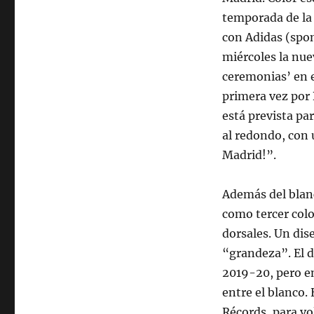
temporada de la 
con Adidas (spo
miércoles la nu
ceremonias’ en e
primera vez por 
está prevista pa
al redondo, con 
Madrid!”.
Además del blanc
como tercer colo
dorsales. Un dis
“grandeza”. El d
2019-20, pero en
entre el blanco.
Récords, para vo