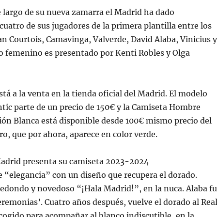
e largo de su nueva zamarra el Madrid ha dado
uatro de sus jugadores de la primera plantilla entre los
n Courtois, Camavinga, Valverde, David Alaba, Vinicius y
o femenino es presentado por Kenti Robles y Olga
tá a la venta en la tienda oficial del Madrid. El modelo
tic parte de un precio de 150€ y la Camiseta Hombre
ión Blanca está disponible desde 100€ mismo precio del
o, que por ahora, aparece en color verde.
 Madrid presenta su camiseta 2023-2024
 “elegancia” con un diseño que recupera el dorado.
 redondo y novedoso “¡Hala Madrid!”, en la nuca. Alaba f
eremonias’. Cuatro años después, vuelve el dorado al Rea
cogido para acompañar al blanco indiscutible, en la