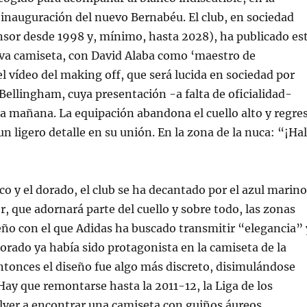
inauguración del nuevo Bernabéu. El club, en sociedad
nsor desde 1998 y, mínimo, hasta 2028), ha publicado es
eva camiseta, con David Alaba como ‘maestro de
l vídeo del making off, que será lucida en sociedad por
Bellingham, cuya presentación -a falta de oficialidad-
ra mañana. La equipación abandona el cuello alto y regre
un ligero detalle en su unión. En la zona de la nuca: “¡Ha
o y el dorado, el club se ha decantado por el azul marino
r, que adornará parte del cuello y sobre todo, las zonas
eño con el que Adidas ha buscado transmitir “elegancia” 
orado ya había sido protagonista en la camiseta de la
tonces el diseño fue algo más discreto, disimulándose
 Hay que remontarse hasta la 2011-12, la Liga de los
lver a encontrar una camiseta con guiños áureos.