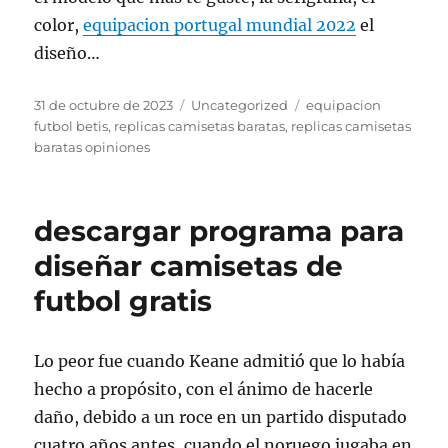
color,
equipacion portugal mundial 2022
el
diseño…
Publicado
Categorías
Etiquetas
31 de octubre de 2023
Uncategorized
equipacion
el
futbol betis
,
replicas camisetas baratas
,
replicas camisetas
baratas opiniones
descargar programa para
diseñar camisetas de
futbol gratis
Lo peor fue cuando Keane admitió que lo había
hecho a propósito, con el ánimo de hacerle
daño, debido a un roce en un partido disputado
cuatro años antes, cuando el noruego jugaba en