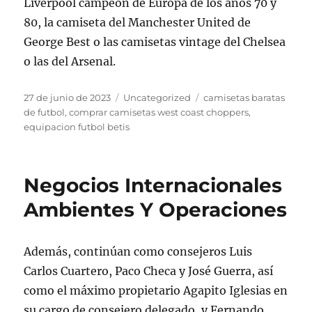
Liverpool campeón de Europa de los años 70 y
80, la camiseta del Manchester United de
George Best o las camisetas vintage del Chelsea
o las del Arsenal.
Publicado
Categorías
Etiquetas
27 de junio de 2023
Uncategorized
camisetas baratas
el
de futbol
,
comprar camisetas west coast choppers
,
equipacion futbol betis
Negocios Internacionales
Ambientes Y Operaciones
Además, continúan como consejeros Luis
Carlos Cuartero, Paco Checa y José Guerra, así
como el máximo propietario Agapito Iglesias en
su cargo de consejero delegado, y Fernando