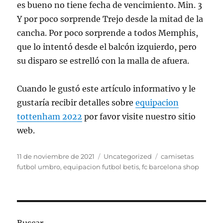
es bueno no tiene fecha de vencimiento. Min. 3
Y por poco sorprende Trejo desde la mitad de la
cancha. Por poco sorprende a todos Memphis,
que lo intentó desde el balcón izquierdo, pero
su disparo se estrelló con la malla de afuera.
Cuando le gustó este artículo informativo y le
gustaría recibir detalles sobre
equipacion
tottenham 2022
por favor visite nuestro sitio
web.
Publicado
Categorías
Etiquetas
11 de noviembre de 2021
Uncategorized
camisetas
el
futbol umbro
,
equipacion futbol betis
,
fc barcelona shop