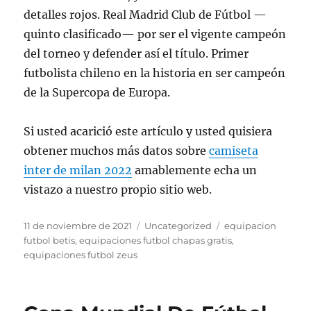
detalles rojos. Real Madrid Club de Fútbol —
quinto clasificado— por ser el vigente campeón
del torneo y defender así el título. Primer
futbolista chileno en la historia en ser campeón
de la Supercopa de Europa.
Si usted acarició este artículo y usted quisiera
obtener muchos más datos sobre
camiseta
inter de milan 2022
amablemente echa un
vistazo a nuestro propio sitio web.
Publicado
Categorías
Etiquetas
11 de noviembre de 2021
Uncategorized
equipacion
el
futbol betis
,
equipaciones futbol chapas gratis
,
equipaciones futbol zeus