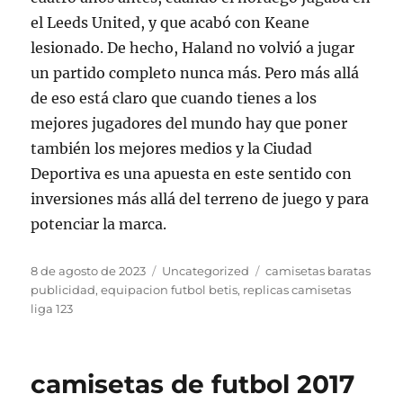
el Leeds United, y que acabó con Keane
lesionado. De hecho, Haland no volvió a jugar
un partido completo nunca más. Pero más allá
de eso está claro que cuando tienes a los
mejores jugadores del mundo hay que poner
también los mejores medios y la Ciudad
Deportiva es una apuesta en este sentido con
inversiones más allá del terreno de juego y para
potenciar la marca.
Publicado
Categorías
Etiquetas
8 de agosto de 2023
Uncategorized
camisetas baratas
el
publicidad
,
equipacion futbol betis
,
replicas camisetas
liga 123
camisetas de futbol 2017