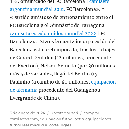
↑ «Comunicado del FC Barcelona |
camiseta
argentina mundial 2022
FC Barcelona». ↑
«Partido amistoso de entrenamiento entre el
FC Barcelona y el Gimnàstic de Tarragona
camiseta estado unidos mundial 2022
| FC
Barcelona». Esta es la cuarta incorporación del
Barcelona esta pretemporada, tras los fichajes
de Gerard Deulofeu (12 millones, procedente
del Everton), Nélson Semedo (por 30 millones
más 5 de variables, llegó del Benfica) y
Paulinho (a cambio de 40 millones,
equipacion
de alemania
procedente del Guangzhou
Evergrande de China).
Publicado
Categorías
Etiquetas
5 de enero de 2024
Uncategorized
comprar
el
camisetas.com
,
equipacion futbol betis
,
equipaciones
futbol real madrid el corte ingles