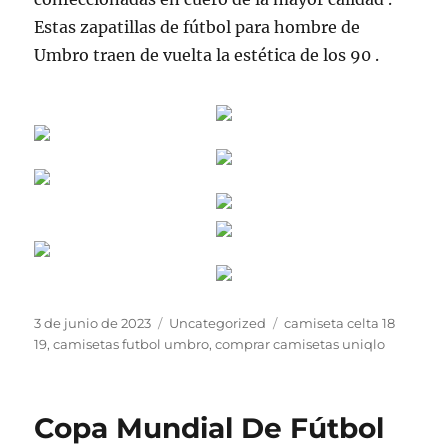
Estas zapatillas de fútbol para hombre de
Umbro traen de vuelta la estética de los 90 .
Publicado
Categorías
Etiquetas
3 de junio de 2023
Uncategorized
camiseta celta 18
el
19
,
camisetas futbol umbro
,
comprar camisetas uniqlo
Copa Mundial De Fútbol