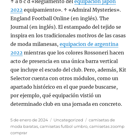
↑ a b c d «Reglamento del
equipacion japon
2022
equipamiento». ↑ «Admiral Mysteries».
England Football Online (en inglés). The
Journal (en inglés). El estampado del tejido se
inspira en los tradicionales motivos de las casas
de moda milanesas,
equipacion de argentina
2022
mientras que los colores Rossoneri hacen
acto de presencia en una única barra vertical
que incluye el escudo del club. Pero, además, Kit
Selector cuenta con otros módulos, como un
apartado histórico en el que puede buscarse,
por ejemplo, qué equipación vistió un
determinado club en una jornada en concreto.
Publicado
Categorías
Etiquetas
5 de enero de 2024
Uncategorized
camisetas de
el
moda baratas
,
camisetas futbol umbro
,
camisetas zoomp
comprar