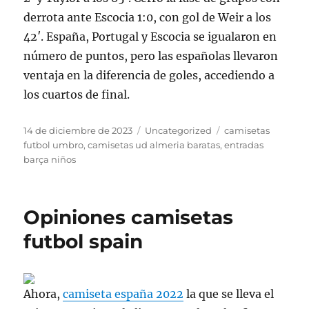
derrota ante Escocia 1:0, con gol de Weir a los
42′. España, Portugal y Escocia se igualaron en
número de puntos, pero las españolas llevaron
ventaja en la diferencia de goles, accediendo a
los cuartos de final.
Publicado
Categorías
Etiquetas
14 de diciembre de 2023
Uncategorized
camisetas
el
futbol umbro
,
camisetas ud almeria baratas
,
entradas
barça niños
Opiniones camisetas
futbol spain
Ahora,
camiseta españa 2022
la que se lleva el