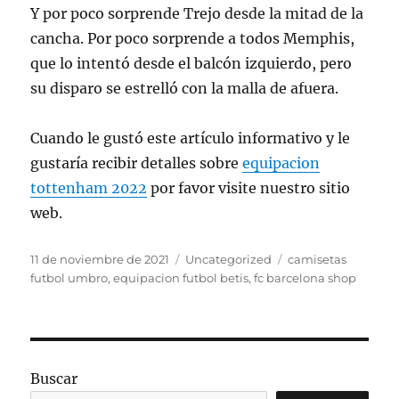
Y por poco sorprende Trejo desde la mitad de la
cancha. Por poco sorprende a todos Memphis,
que lo intentó desde el balcón izquierdo, pero
su disparo se estrelló con la malla de afuera.
Cuando le gustó este artículo informativo y le
gustaría recibir detalles sobre
equipacion
tottenham 2022
por favor visite nuestro sitio
web.
Publicado
Categorías
Etiquetas
11 de noviembre de 2021
Uncategorized
camisetas
el
futbol umbro
,
equipacion futbol betis
,
fc barcelona shop
Buscar