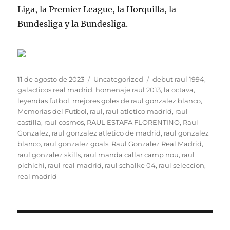
Liga, la Premier League, la Horquilla, la
Bundesliga y la Bundesliga.
Publicado
Categorías
Etiquetas
11 de agosto de 2023
Uncategorized
debut raul 1994
,
el
galacticos real madrid
,
homenaje raul 2013
,
la octava
,
leyendas futbol
,
mejores goles de raul gonzalez blanco
,
Memorias del Futbol
,
raul
,
raul atletico madrid
,
raul
castilla
,
raul cosmos
,
RAUL ESTAFA FLORENTINO
,
Raul
Gonzalez
,
raul gonzalez atletico de madrid
,
raul gonzalez
blanco
,
raul gonzalez goals
,
Raul Gonzalez Real Madrid
,
raul gonzalez skills
,
raul manda callar camp nou
,
raul
pichichi
,
raul real madrid
,
raul schalke 04
,
raul seleccion
,
real madrid