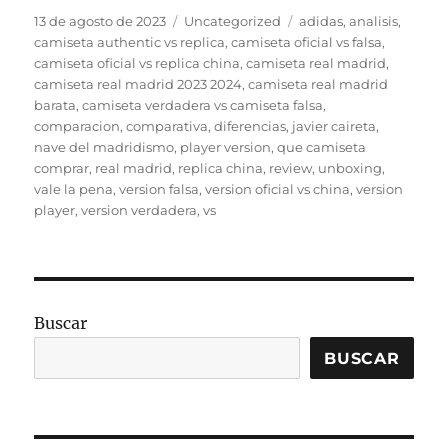
Publicado
Categorías
Etiquetas
13 de agosto de 2023
Uncategorized
adidas
,
analisis
,
el
camiseta authentic vs replica
,
camiseta oficial vs falsa
,
camiseta oficial vs replica china
,
camiseta real madrid
,
camiseta real madrid 2023 2024
,
camiseta real madrid
barata
,
camiseta verdadera vs camiseta falsa
,
comparacion
,
comparativa
,
diferencias
,
javier caireta
,
nave del madridismo
,
player version
,
que camiseta
comprar
,
real madrid
,
replica china
,
review
,
unboxing
,
vale la pena
,
version falsa
,
version oficial vs china
,
version
player
,
version verdadera
,
vs
Buscar
BUSCAR