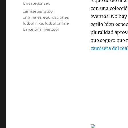
Y que desee una
el
Categorías
Uncategorized
con una colecció
Etiquetas
camisetas futbol
eventos. No hay 
originales
,
equipaciones
futbol nike
,
futbol online
estilo bien espec
barcelona liverpool
pluralidad aprov
que seguro que 
camiseta del rea