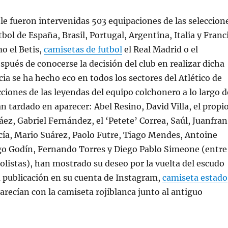
e fueron intervenidas 503 equipaciones de las seleccion
bol de España, Brasil, Portugal, Argentina, Italia y Franc
o el Betis,
camisetas de futbol
el Real Madrid o el
spués de conocerse la decisión del club en realizar dicha
cia se ha hecho eco en todos los sectores del Atlético de
cciones de las leyendas del equipo colchonero a lo largo d
an tardado en aparecer: Abel Resino, David Villa, el propi
ez, Gabriel Fernández, el ‘Petete’ Correa, Saúl, Juanfran
cía, Mario Suárez, Paolo Futre, Tiago Mendes, Antoine
o Godín, Fernando Torres y Diego Pablo Simeone (entre
bolistas), han mostrado su deseo por la vuelta del escudo
 publicación en su cuenta de Instagram,
camiseta estado
recían con la camiseta rojiblanca junto al antiguo