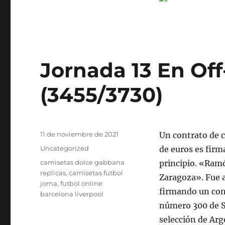
Jornada 13 En Off
(3455/3730)
Publicado
11 de noviembre de 2021
Un contrato de c
el
Categorías
Uncategorized
de euros es firm
Etiquetas
camisetas dolce gabbana
principio. «Ram
replicas
,
camisetas futbol
Zaragoza». Fue a
joma
,
futbol online
firmando un cont
barcelona liverpool
número 300 de Se
selección de Ar