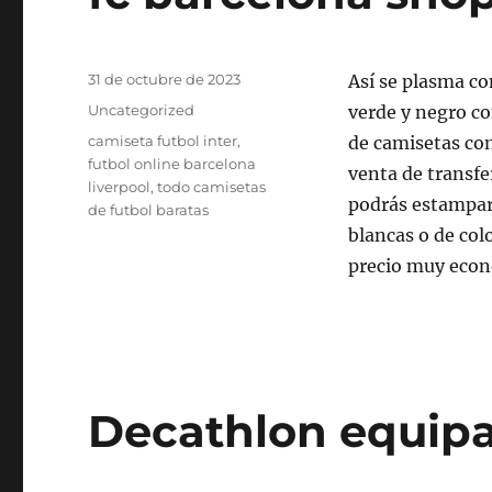
Publicado
31 de octubre de 2023
Así se plasma co
el
Categorías
Uncategorized
verde y negro co
Etiquetas
camiseta futbol inter
,
de camisetas con
futbol online barcelona
venta de transfer
liverpool
,
todo camisetas
podrás estampar,
de futbol baratas
blancas o de col
precio muy econ
Decathlon equipa