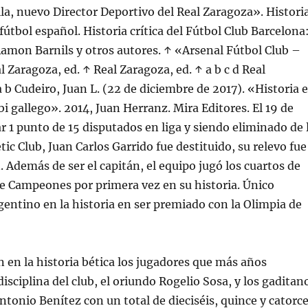
la, nuevo Director Deportivo del Real Zaragoza». Histori
 fútbol español. Historia crítica del Fútbol Club Barcelona
amon Barnils y otros autores. ↑ «Arsenal Fútbol Club –
l Zaragoza, ed. ↑ Real Zaragoza, ed. ↑ a b c d Real
a b Cudeiro, Juan L. (22 de diciembre de 2017). «Historia e
bi gallego». 2014, Juan Herranz. Mira Editores. El 19 de
r 1 punto de 15 disputados en liga y siendo eliminado de 
tic Club, Juan Carlos Garrido fue destituido, su relevo fue
. Además de ser el capitán, el equipo jugó los cuartos de
 de Campeones por primera vez en su historia. Único
gentino en la historia en ser premiado con la Olimpia de
en la historia bética los jugadores que más años
isciplina del club, el oriundo Rogelio Sosa, y los gaditan
ntonio Benítez con un total de dieciséis, quince y catorc