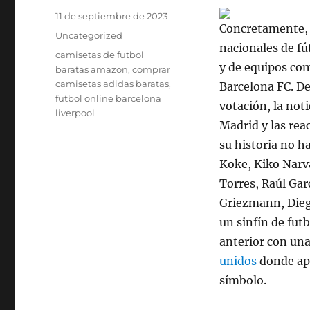
Publicado
11 de septiembre de 2023
Concretamente, l
el
Categorías
Uncategorized
nacionales de fút
Etiquetas
camisetas de futbol
y de equipos com
baratas amazon
,
comprar
camisetas adidas baratas
,
Barcelona FC. De
futbol online barcelona
votación, la noti
liverpool
Madrid y las rea
su historia no h
Koke, Kiko Narvá
Torres, Raúl Gar
Griezmann, Dieg
un sinfín de fut
anterior con una
unidos
donde apa
símbolo.