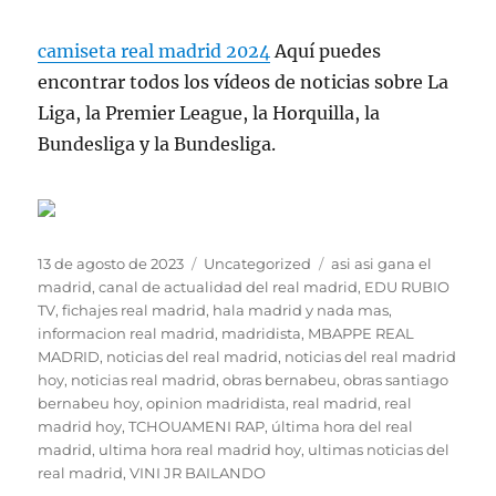
camiseta real madrid 2024
Aquí puedes
encontrar todos los vídeos de noticias sobre La
Liga, la Premier League, la Horquilla, la
Bundesliga y la Bundesliga.
Publicado
Categorías
Etiquetas
13 de agosto de 2023
Uncategorized
asi asi gana el
el
madrid
,
canal de actualidad del real madrid
,
EDU RUBIO
TV
,
fichajes real madrid
,
hala madrid y nada mas
,
informacion real madrid
,
madridista
,
MBAPPE REAL
MADRID
,
noticias del real madrid
,
noticias del real madrid
hoy
,
noticias real madrid
,
obras bernabeu
,
obras santiago
bernabeu hoy
,
opinion madridista
,
real madrid
,
real
madrid hoy
,
TCHOUAMENI RAP
,
última hora del real
madrid
,
ultima hora real madrid hoy
,
ultimas noticias del
real madrid
,
VINI JR BAILANDO