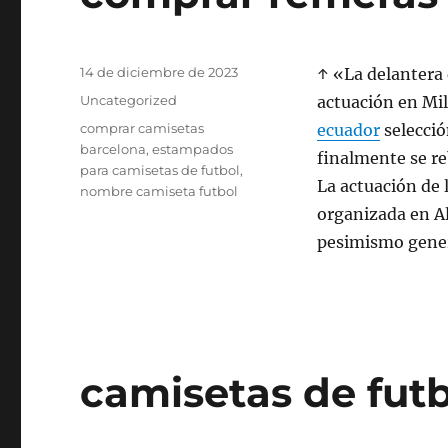
Publicado
14 de diciembre de 2023
↑ «La delantera 
el
Categorías
Uncategorized
actuación en Mil
Etiquetas
comprar camisetas
ecuador
selecció
barcelona
,
estampados
finalmente se re
para camisetas de futbol
,
La actuación de 
nombre camiseta futbol
organizada en A
pesimismo genera
camisetas de fut