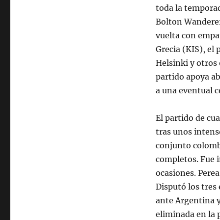
toda la temporad
Bolton Wanderers
vuelta con empat
Grecia (KIS), el
Helsinki y otros
partido apoya a
a una eventual c
El partido de cu
tras unos intens
conjunto colombi
completos. Fue i
ocasiones. Perea
Disputó los tres
ante Argentina y
eliminada en la 