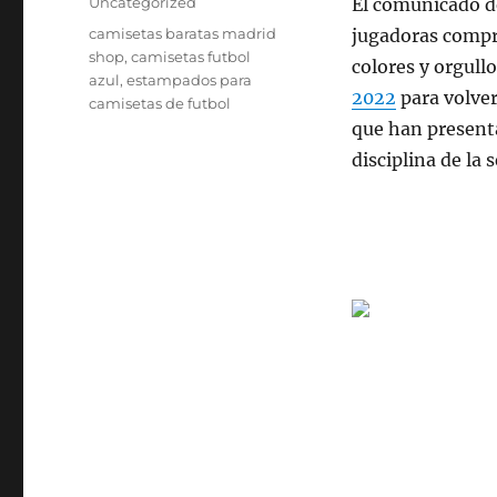
Categorías
Uncategorized
El comunicado d
Etiquetas
camisetas baratas madrid
jugadoras compr
shop
,
camisetas futbol
colores y orgull
azul
,
estampados para
2022
para volver 
camisetas de futbol
que han present
disciplina de la