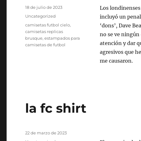
Publicado
18 de julio de 2023
Los londinenses 
el
Categorías
Uncategorized
incluyó un penal
Etiquetas
camisetas futbol cielo
,
‘dons’, Dave Bea
camisetas replicas
no se ve ningún 
brusque
,
estampados para
atención y dar q
camisetas de futbol
agresivos que he
me causaron.
la fc shirt
Publicado
22 de marzo de 2023
el