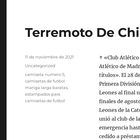
Terremoto De Chi
Publicado
11 de noviembre de 2021
↑ «Club Atlétic
el
Categorías
Uncategorized
Atlético de Madr
Etiquetas
camiseta numero 5
,
títulos». El 28 
camisetas de futbol
Primera División
manga larga baratas
,
Leones al final n
estampados para
camisetas de futbol
finales de agos
Leones de la Cat
unió al club de
emergencia hasta
cedido a présta