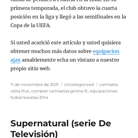
primera temporada, el club obtuvo la cuarta
posición en la liga y llegó a las semifinales en la
Copa de la UEFA.
Si usted acarició este artículo y usted quisiera
obtener muchos más datos sobre
equipacion
ajax
amablemente echa un vistazo a nuestro
propio sitio web.
Publicado
Categorías
Etiquetas
11 de noviembre de 2021
Uncategorized
camiseta
el
celta thai
,
comprar camisetas girona fc
,
equipaciones
futbol baratas 2014
Supernatural (serie De
Televisión)