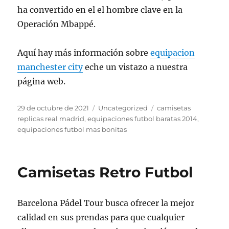
ha convertido en el el hombre clave en la
Operación Mbappé.
Aquí hay más información sobre
equipacion
manchester city
eche un vistazo a nuestra
página web.
Publicado
Categorías
Etiquetas
29 de octubre de 2021
Uncategorized
camisetas
el
replicas real madrid
,
equipaciones futbol baratas 2014
,
equipaciones futbol mas bonitas
Camisetas Retro Futbol
Barcelona Pádel Tour busca ofrecer la mejor
calidad en sus prendas para que cualquier