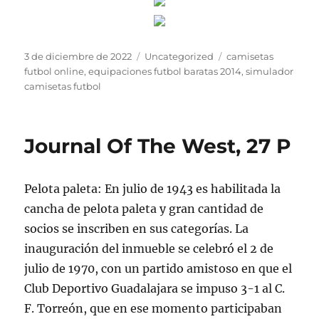
Publicado
Categorías
Etiquetas
3 de diciembre de 2022
Uncategorized
camisetas
el
futbol online
,
equipaciones futbol baratas 2014
,
simulador
camisetas futbol
Journal Of The West, 27 P
Pelota paleta: En julio de 1943 es habilitada la
cancha de pelota paleta y gran cantidad de
socios se inscriben en sus categorías. La
inauguración del inmueble se celebró el 2 de
julio de 1970, con un partido amistoso en que el
Club Deportivo Guadalajara se impuso 3-1 al C.
F. Torreón, que en ese momento participaban