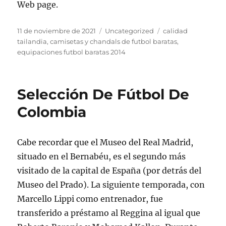
Web page.
Publicado
Categorías
Etiquetas
11 de noviembre de 2021
Uncategorized
calidad
el
tailandia
,
camisetas y chandals de futbol baratas
,
equipaciones futbol baratas 2014
Selección De Fútbol De
Colombia
Cabe recordar que el Museo del Real Madrid,
situado en el Bernabéu, es el segundo más
visitado de la capital de España (por detrás del
Museo del Prado). La siguiente temporada, con
Marcello Lippi como entrenador, fue
transferido a préstamo al Reggina al igual que