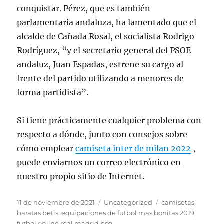
conquistar. Pérez, que es también
parlamentaria andaluza, ha lamentado que el
alcalde de Cañada Rosal, el socialista Rodrigo
Rodríguez, “y el secretario general del PSOE
andaluz, Juan Espadas, estrene su cargo al
frente del partido utilizando a menores de
forma partidista”.
Si tiene prácticamente cualquier problema con
respecto a dónde, junto con consejos sobre
cómo emplear
camiseta inter de milan 2022
,
puede enviarnos un correo electrónico en
nuestro propio sitio de Internet.
Publicado
Categorías
Etiquetas
11 de noviembre de 2021
Uncategorized
camisetas
el
baratas betis
,
equipaciones de futbol mas bonitas 2019
,
futbol online real madrid psg