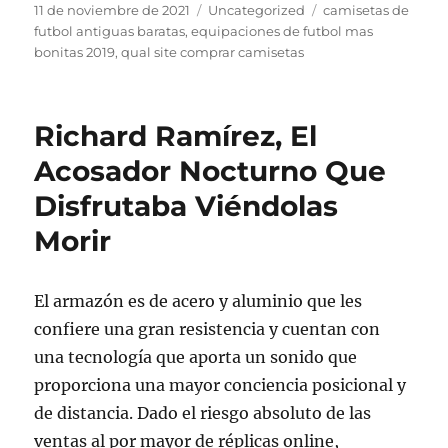
Publicado
Categorías
Etiquetas
11 de noviembre de 2021
Uncategorized
camisetas de
el
futbol antiguas baratas
,
equipaciones de futbol mas
bonitas 2019
,
qual site comprar camisetas
Richard Ramírez, El
Acosador Nocturno Que
Disfrutaba Viéndolas
Morir
El armazón es de acero y aluminio que les
confiere una gran resistencia y cuentan con
una tecnología que aporta un sonido que
proporciona una mayor conciencia posicional y
de distancia. Dado el riesgo absoluto de las
ventas al por mayor de réplicas online,