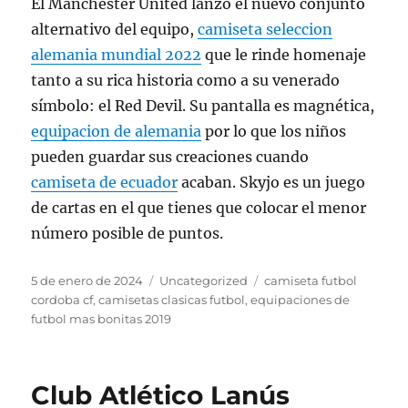
El Manchester United lanzó el nuevo conjunto
alternativo del equipo,
camiseta seleccion
alemania mundial 2022
que le rinde homenaje
tanto a su rica historia como a su venerado
símbolo: el Red Devil. Su pantalla es magnética,
equipacion de alemania
por lo que los niños
pueden guardar sus creaciones cuando
camiseta de ecuador
acaban. Skyjo es un juego
de cartas en el que tienes que colocar el menor
número posible de puntos.
Publicado
Categorías
Etiquetas
5 de enero de 2024
Uncategorized
camiseta futbol
el
cordoba cf
,
camisetas clasicas futbol
,
equipaciones de
futbol mas bonitas 2019
Club Atlético Lanús