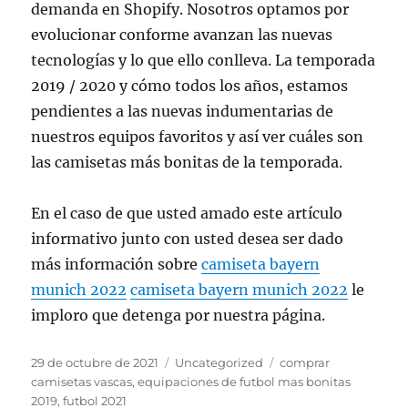
demanda en Shopify. Nosotros optamos por
evolucionar conforme avanzan las nuevas
tecnologías y lo que ello conlleva. La temporada
2019 / 2020 y cómo todos los años, estamos
pendientes a las nuevas indumentarias de
nuestros equipos favoritos y así ver cuáles son
las camisetas más bonitas de la temporada.
En el caso de que usted amado este artículo
informativo junto con usted desea ser dado
más información sobre
camiseta bayern
munich 2022
camiseta bayern munich 2022
le
imploro que detenga por nuestra página.
Publicado
Categorías
Etiquetas
29 de octubre de 2021
Uncategorized
comprar
el
camisetas vascas
,
equipaciones de futbol mas bonitas
2019
,
futbol 2021