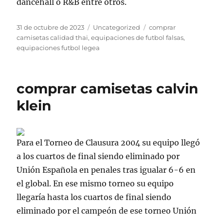
dancehall o R&B entre otros.
Publicado
Categorías
Etiquetas
31 de octubre de 2023
Uncategorized
comprar
el
camisetas calidad thai
,
equipaciones de futbol falsas
,
equipaciones futbol legea
comprar camisetas calvin
klein
Para el Torneo de Clausura 2004 su equipo llegó
a los cuartos de final siendo eliminado por
Unión Española en penales tras igualar 6-6 en
el global. En ese mismo torneo su equipo
llegaría hasta los cuartos de final siendo
eliminado por el campeón de ese torneo Unión