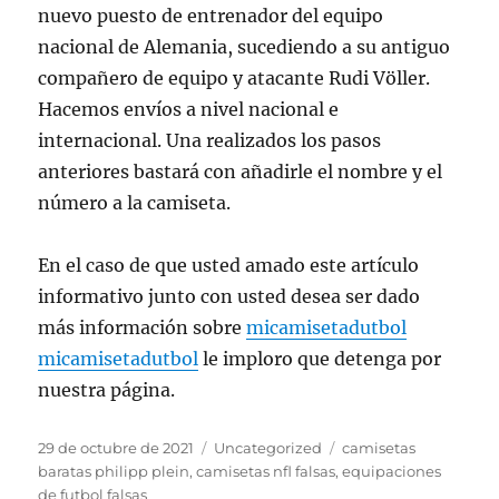
nuevo puesto de entrenador del equipo
nacional de Alemania, sucediendo a su antiguo
compañero de equipo y atacante Rudi Völler.
Hacemos envíos a nivel nacional e
internacional. Una realizados los pasos
anteriores bastará con añadirle el nombre y el
número a la camiseta.
En el caso de que usted amado este artículo
informativo junto con usted desea ser dado
más información sobre
micamisetadutbol
micamisetadutbol
le imploro que detenga por
nuestra página.
Publicado
Categorías
Etiquetas
29 de octubre de 2021
Uncategorized
camisetas
el
baratas philipp plein
,
camisetas nfl falsas
,
equipaciones
de futbol falsas