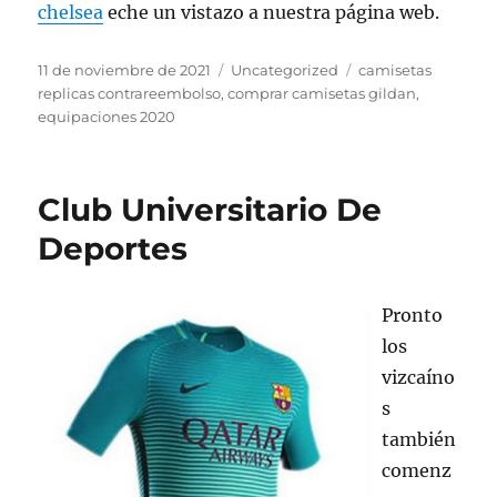
chelsea
eche un vistazo a nuestra página web.
Publicado
Categorías
Etiquetas
11 de noviembre de 2021
Uncategorized
camisetas
el
replicas contrareembolso
,
comprar camisetas gildan
,
equipaciones 2020
Club Universitario De
Deportes
Pronto
los
vizcaíno
s
también
comenz