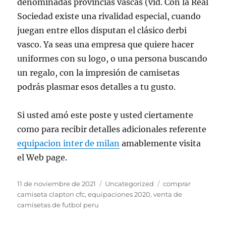
denominadas provincias vascas (vid. Con la Real
Sociedad existe una rivalidad especial, cuando
juegan entre ellos disputan el clásico derbi
vasco. Ya seas una empresa que quiere hacer
uniformes con su logo, o una persona buscando
un regalo, con la impresión de camisetas
podrás plasmar esos detalles a tu gusto.
Si usted amó este poste y usted ciertamente
como para recibir detalles adicionales referente
equipacion inter de milan
amablemente visita
el Web page.
Publicado
Categorías
Etiquetas
11 de noviembre de 2021
Uncategorized
comprar
el
camiseta clapton cfc
,
equipaciones 2020
,
venta de
camisetas de futbol peru