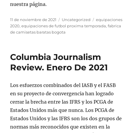
nuestra página.
Publicado
Categorías
Etiquetas
11 de noviembre de 2021
Uncategorized
equipaciones
el
2020
,
equipaciones de futbol proxima temporada
,
fabrica
de camisetas baratas bogota
Columbia Journalism
Review. Enero De 2021
Los esfuerzos combinados del IASB y el FASB
en su proyecto de convergencia han logrado
cerrar la brecha entre las IFRS y los PCGA de
Estados Unidos más que nunca. Los PCGA de
Estados Unidos y las IFRS son los dos grupos de
normas más reconocidos que existen en la