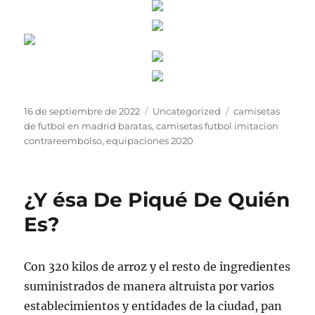
Publicado
Categorías
Etiquetas
16 de septiembre de 2022
Uncategorized
camisetas
el
de futbol en madrid baratas
,
camisetas futbol imitacion
contrareembolso
,
equipaciones 2020
¿Y ésa De Piqué De Quién
Es?
Con 320 kilos de arroz y el resto de ingredientes
suministrados de manera altruista por varios
establecimientos y entidades de la ciudad, pan