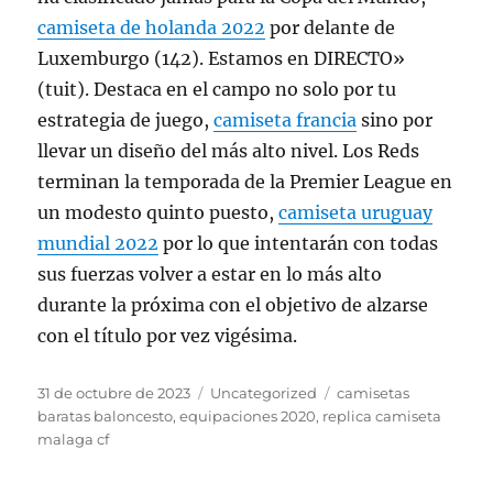
camiseta de holanda 2022
por delante de
Luxemburgo (142). Estamos en DIRECTO»
(tuit). Destaca en el campo no solo por tu
estrategia de juego,
camiseta francia
sino por
llevar un diseño del más alto nivel. Los Reds
terminan la temporada de la Premier League en
un modesto quinto puesto,
camiseta uruguay
mundial 2022
por lo que intentarán con todas
sus fuerzas volver a estar en lo más alto
durante la próxima con el objetivo de alzarse
con el título por vez vigésima.
Publicado
Categorías
Etiquetas
31 de octubre de 2023
Uncategorized
camisetas
el
baratas baloncesto
,
equipaciones 2020
,
replica camiseta
malaga cf