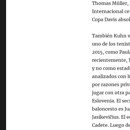
Thomas Müller, y
Internacional ce
Copa Davis absol
También Kuhn vis
uno de los tenis
2015, como Paul
recientemente, 
y no como estad
analizados con l
por razones priv
jugar con otra p
Eslovenia. El se
baloncesto es Ju
Jasikevičius. El
Cadete. Luego de