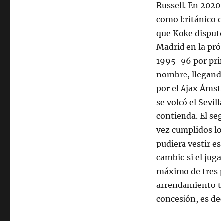
Russell. En 2020
como británico c
que Koke disputó
Madrid en la pró
1995-96 por pri
nombre, llegando
por el Ajax Ámste
se volcó el Sevil
contienda. El se
vez cumplidos lo
pudiera vestir es
cambio si el jug
máximo de tres p
arrendamiento ti
concesión, es de