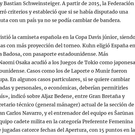
 Bastian Schweinsteiger. A partir de 2015, la Federación
rró criterios y estableció que si se había disputado una
uta con un país ya no se podía cambiar de bandera.
tió la camiseta española en la Copa Davis júnior, siend
tas con más proyección del torneo. Kuhn eligió España e
a Badosa, con pasaporte estadounidense. Más
Naomi Osaka acudió a los Juegos de Tokio como japones
ounidense. Casos como los de Laporte o Munir fueron
upa. En algunos casos particulares, si se quiere cambiar
adas y personales, o económicas, deberían permitirles
aís», indicó sobre Aljaz Bedene, entre Gran Bretaña y
cretario técnico (general mánager) actual de la sección de
an Carlos Navarro, y el entrenador del equipo es Šarūnas
 equipo cadete milita en la categoría Preferente Femenina
 jugadas catorce fechas del Apertura, con 15 puntos en la