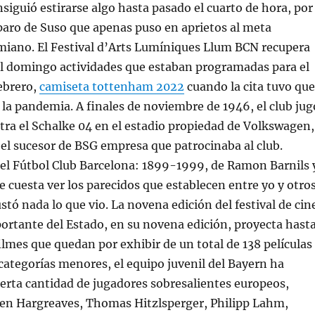
siguió estirarse algo hasta pasado el cuarto de hora, por
paro de Suso que apenas puso en aprietos al meta
iano. El Festival d’Arts Lumíniques Llum BCN recupera
al domingo actividades que estaban programadas para el
ebrero,
camiseta tottenham 2022
cuando la cita tuvo que
la pandemia. A finales de noviembre de 1946, el club jug
ra el Schalke 04 en el estadio propiedad de Volkswagen,
el sucesor de BSG empresa que patrocinaba al club.
 del Fútbol Club Barcelona: 1899-1999, de Ramon Barnils 
e cuesta ver los parecidos que establecen entre yo y otro
ustó nada lo que vio. La novena edición del festival de cin
ortante del Estado, en su novena edición, proyecta hast
ilmes que quedan por exhibir de un total de 138 películas
s categorías menores, el equipo juvenil del Bayern ha
erta cantidad de jugadores sobresalientes europeos,
en Hargreaves, Thomas Hitzlsperger, Philipp Lahm,