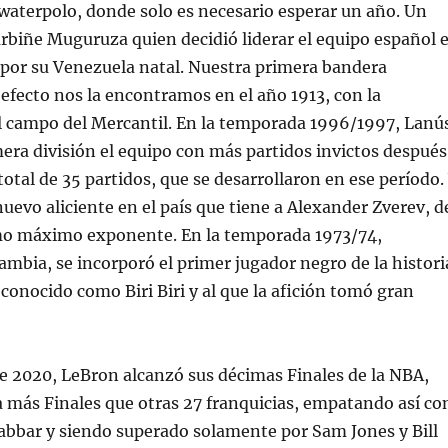
 waterpolo, donde solo es necesario esperar un año. Un
rbiñe Muguruza quien decidió liderar el equipo español 
 por su Venezuela natal. Nuestra primera bandera
l efecto nos la encontramos en el año 1913, con la
l campo del Mercantil. En la temporada 1996/1997, Lanú
mera división el equipo con más partidos invictos después
total de 35 partidos, que se desarrollaron en ese período.
uevo aliciente en el país que tiene a Alexander Zverev, d
mo máximo exponente. En la temporada 1973/74,
mbia, se incorporó el primer jugador negro de la histori
 conocido como Biri Biri y al que la afición tomó gran
de 2020, LeBron alcanzó sus décimas Finales de la NBA,
a más Finales que otras 27 franquicias, empatando así co
bbar y siendo superado solamente por Sam Jones y Bill