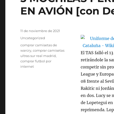
EN AVIÓN [con D
Publicado
11 de noviembre de 2021
el
Categorías
Uncategorized
Etiquetas
comprar camisetas de
warcry
,
comprar camisetas
El TAS falló el 1
ultras sur real madrid
,
retirándole la s
comprar futbol por
internet
competir sin pr
League y Europa
08 frente al Sevi
Rakitic ni Jordá
en dos. Lucy se m
de Lopetegui en 
reprimenda. Lop