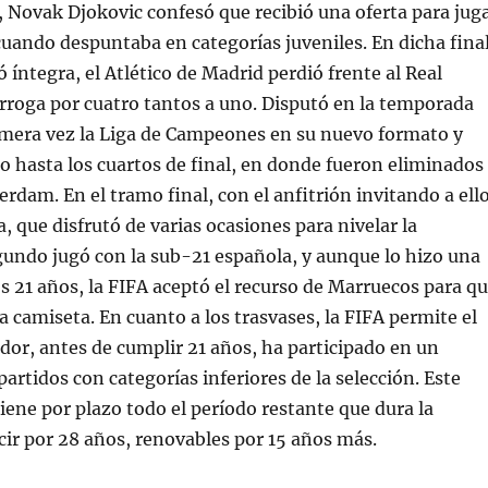
, Novak Djokovic confesó que recibió una oferta para jug
uando despuntaba en categorías juveniles. En dicha final
 íntegra, el Atlético de Madrid perdió frente al Real
rroga por cuatro tantos a uno. Disputó en la temporada
mera vez la Liga de Campeones en su nuevo formato y
 hasta los cuartos de final, en donde fueron eliminados
rdam. En el tramo final, con el anfitrión invitando a ello
la, que disfrutó de varias ocasiones para nivelar la
gundo jugó con la sub-21 española, y aunque lo hizo una
s 21 años, la FIFA aceptó el recurso de Marruecos para q
a camiseta. En cuanto a los trasvases, la FIFA permite el
ador, antes de cumplir 21 años, ha participado en un
artidos con categorías inferiores de la selección. Este
ene por plazo todo el período restante que dura la
cir por 28 años, renovables por 15 años más.