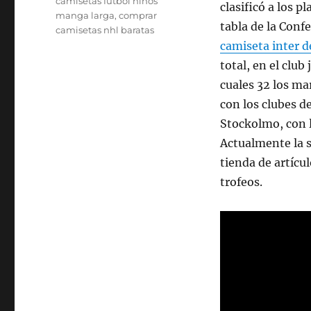
camisetas futbol niños
clasificó a los 
manga larga
,
comprar
tabla de la Conf
camisetas nhl baratas
camiseta inter 
total, en el club
cuales 32 los ma
con los clubes d
Stockolmo, con l
Actualmente la s
tienda de artícu
trofeos.