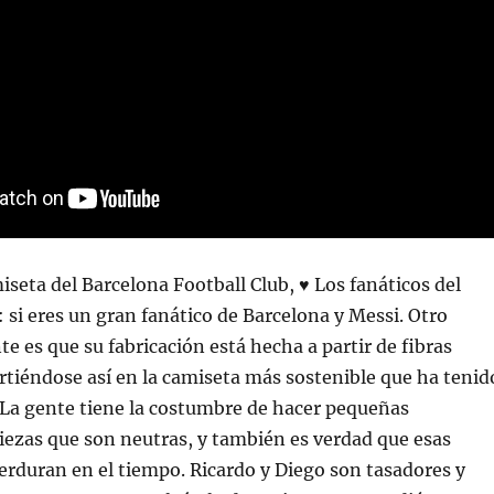
iseta del Barcelona Football Club, ♥ Los fanáticos del
: si eres un gran fanático de Barcelona y Messi. Otro
te es que su fabricación está hecha a partir de fibras
irtiéndose así en la camiseta más sostenible que ha tenid
 La gente tiene la costumbre de hacer pequeñas
iezas que son neutras, y también es verdad que esas
erduran en el tiempo. Ricardo y Diego son tasadores y