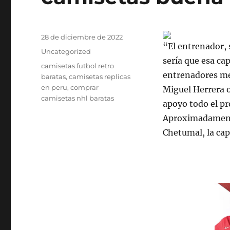
Publicado
28 de diciembre de 2022
“El entrenador, 
el
Categorías
Uncategorized
sería que esa c
Etiquetas
camisetas futbol retro
entrenadores me
baratas
,
camisetas replicas
en peru
,
comprar
Miguel Herrera o
camisetas nhl baratas
apoyo todo el p
Aproximadamente
Chetumal, la cap