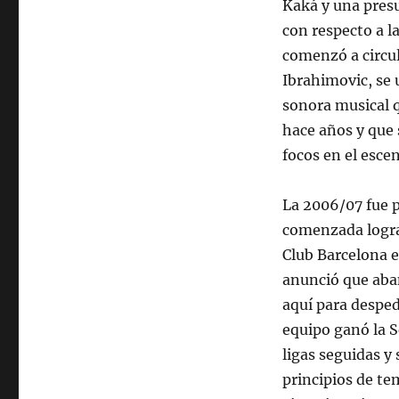
Kaká y una presu
con respecto a l
comenzó a circula
Ibrahimovic, se 
sonora musical q
hace años y que 
focos en el esce
La 2006/07 fue p
comenzada logra
Club Barcelona e
anunció que aba
aquí para desped
equipo ganó la Se
ligas seguidas y
principios de te