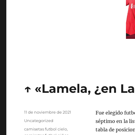
↑ «Lamela, ¿en L
Publicado
11 de noviembre de 2021
Fue elegido futb
el
Categorías
Uncategorized
séptimo en la li
Etiquetas
camisetas futbol cielo
,
tabla de posicion