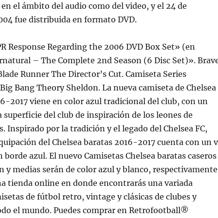
 en el ámbito del audio como del video, y el 24 de
004 fue distribuida en formato DVD.
PR Response Regarding the 2006 DVD Box Set» (en
ernatural – The Complete 2nd Season (6 Disc Set)». Brav
lade Runner The Director’s Cut. Camiseta Series
Big Bang Theory Sheldon. La nueva camiseta de Chelsea
16-2017 viene en color azul tradicional del club, con un
 superficie del club de inspiración de los leones de
. Inspirado por la tradición y el legado del Chelsea FC,
quipación del Chelsea baratas 2016-2017 cuenta con un 
n borde azul. El nuevo Camisetas Chelsea baratas caseros
 y medias serán de color azul y blanco, respectivamente
na tienda online en donde encontrarás una variada
setas de fútbol retro, vintage y clásicas de clubes y
todo el mundo. Puedes comprar en Retrofootball®