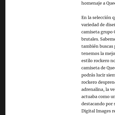
homenaje a Quee
En la selección
variedad de dise
camiseta grupo 
brutales. Sabemo
también buscas 
tenemos la mejor
estilo rockero n
camiseta de Que
podrás lucir sie
rockero desprend
adrenalina, la v
actuaba como un
destacando por 
Digital Images re