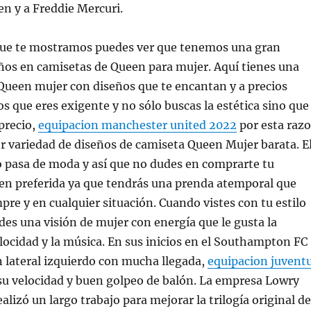
n y a Freddie Mercuri.
 que te mostramos puedes ver que tenemos una gran
ños en camisetas de Queen para mujer. Aquí tienes una
Queen mujer con diseños que te encantan y a precios
s que eres exigente y no sólo buscas la estética sino que
precio,
equipacion manchester united 2022
por esta raz
 variedad de diseños de camiseta Queen Mujer barata. E
o pasa de moda y así que no dudes en comprarte tu
en preferida ya que tendrás una prenda atemporal que
mpre y en cualquier situación. Cuando vistes con tu estilo
es una visión de mujer con energía que le gusta la
elocidad y la música. En sus inicios en el Southampton FC
 lateral izquierdo con mucha llegada,
equipacion juvent
su velocidad y buen golpeo de balón. La empresa Lowry
alizó un largo trabajo para mejorar la trilogía original de