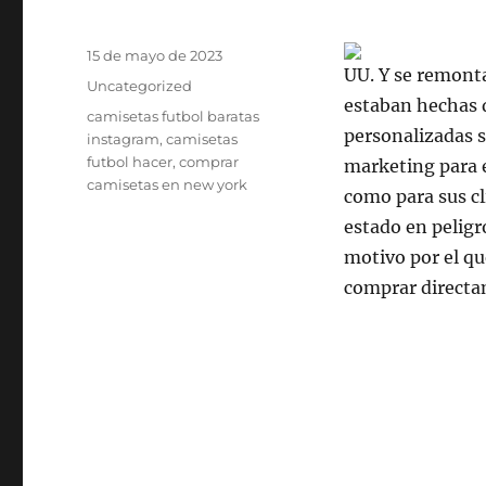
Publicado
15 de mayo de 2023
UU. Y se remonta
el
Categorías
Uncategorized
estaban hechas d
Etiquetas
camisetas futbol baratas
personalizadas 
instagram
,
camisetas
futbol hacer
,
comprar
marketing para
camisetas en new york
como para sus cl
estado en peligr
motivo por el qu
comprar directa