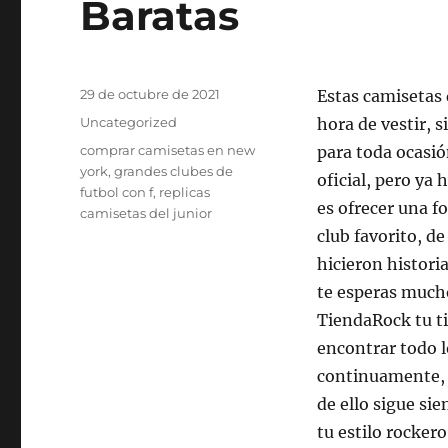
Baratas
Publicado
29 de octubre de 2021
Estas camisetas
el
Categorías
Uncategorized
hora de vestir, 
Etiquetas
comprar camisetas en new
para toda ocasi
york
,
grandes clubes de
oficial, pero ya
futbol con f
,
replicas
es ofrecer una fo
camisetas del junior
club favorito, de
hicieron histori
te esperas mucho
TiendaRock tu ti
encontrar todo l
continuamente, e
de ello sigue si
tu estilo rocker