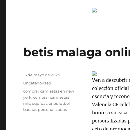
betis malaga onl
Publicado
15 de mayo de 2023
Ven a descubrir 
el
Categorías
Uncategorized
colección oficia
Etiquetas
comprar camisetas en new
esencia y recone
york
,
comprar camisetas
mls
,
equipaciones futbol
Valencia CF cele
baratas personalizadas
honor a su casa.
personalizadas p
acto de promoció