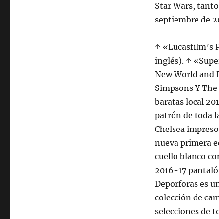
Star Wars, tanto
septiembre de 2
↑ «Lucasfilm’s 
inglés). ↑ «Sup
New World and B
Simpsons Y The 
baratas local 20
patrón de toda la
Chelsea impresos
nueva primera e
cuello blanco co
2016-17 pantalón
Deporforas es u
colección de cami
selecciones de 