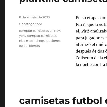
Publicado
8 de agosto de 2023
En su etapa com
el
Categorías
Uncategorized
Pirri’, que tras 
Etiquetas
comprar camisetas en new
él, Pirri analiza
york
,
comprar camisetas
para jugadores c
nba madrid
,
equipaciones
aterrizó el miérc
futbol ofertas
después de dos 
Coliseum de la ci
la noche contra 
camisetas futbol